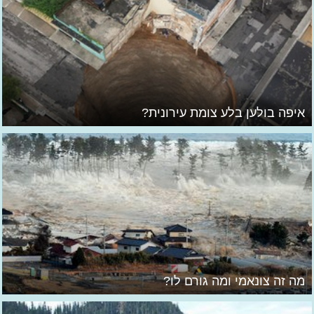
איפה בולען בלע צומת עירונית?
מה זה צונאמי ומה גורם לו?