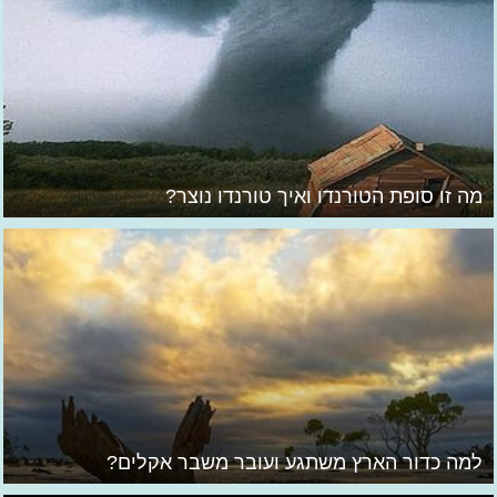
מה זו סופת הטורנדו ואיך טורנדו נוצר?
למה כדור הארץ משתגע ועובר משבר אקלים?