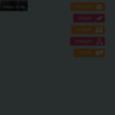
תחבורה
מה זה צונאמי ו
תעופה
תעשייה
תקשורת
תרבות