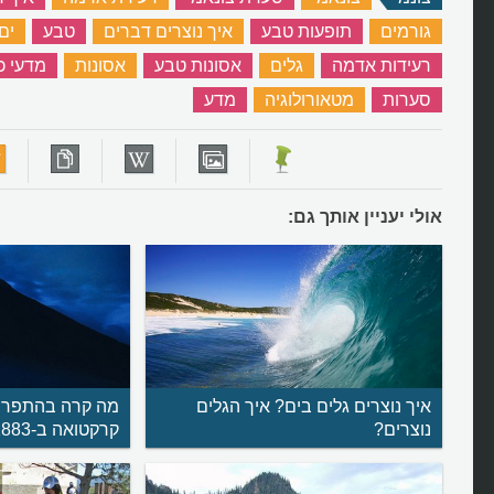
גורמים
‏
תופעות טבע
‏
איך נוצרים דברים
‏
טבע
‏
ים
רעידות אדמה
‏
גלים
‏
אסונות טבע
‏
אסונות
‏
מדעי כ
סערות
‏
מטאורולוגיה
‏
מדע
‏
אולי יעניין אותך גם:
איך נוצרים גלים בים? איך הגלים
מה קרה בהתפרצ
נוצרים?
קרקטואה ב-1883?