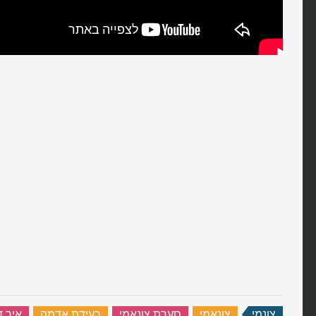
איך נוצרים גלים בים? איך הגלים נ
צונמי
‏
צונאמי
‏
סערת צונאמי
‏
רעידת אדמה
‏
איך ד