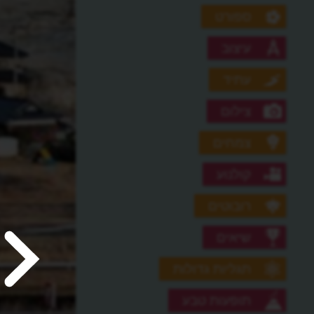
ספורט
עיצוב
עתיד
צילום
צמחים
קולנוע
רובוטים
שיאים
תגליות גדולות
תופעות טבע