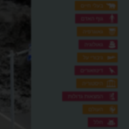
בעלי חיים
גוף האדם
גאוגרפיה
גאולוגיה
גיבורי על
דינוזאורים
היסטוריה
המצאות גדולות
העולם
חלל