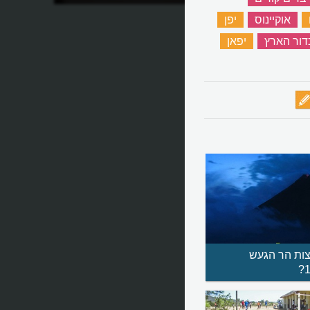
נסוג?
‏
אוקיינוס
‏
יפן
‏
דור הארץ
‏
יפאן
‏
ות הר הגעש