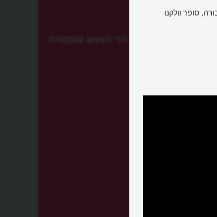
ה, סופר וולקנו
התפרצות הר הגעש טמבורה