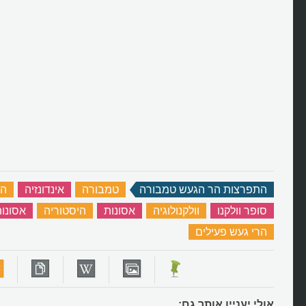
התפרצות הר הגעש טמבורה
‏
טמבורה
‏
אינדונזיה
‏
הר
סופר וולקנו
‏
וולקנולוגיה
‏
אסונות
‏
היסטוריה
‏
אסונו
הרי געש פעילים
‏
אולי יעניין אותך גם: