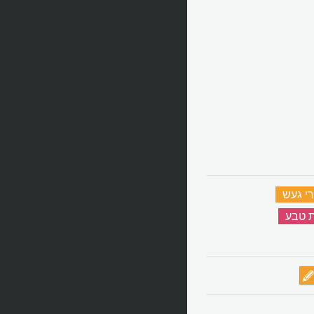
י געש
‏
ת טבע
‏