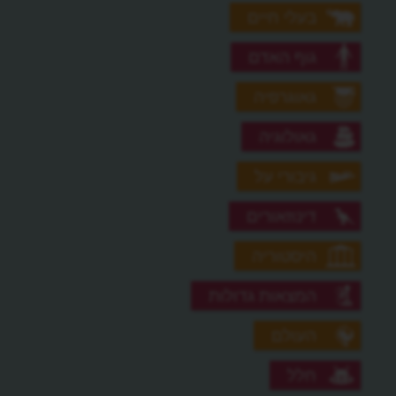
בעלי חיים
גוף האדם
גאוגרפיה
גאולוגיה
גיבורי על
דינוזאורים
היסטוריה
המצאות גדולות
העולם
חלל