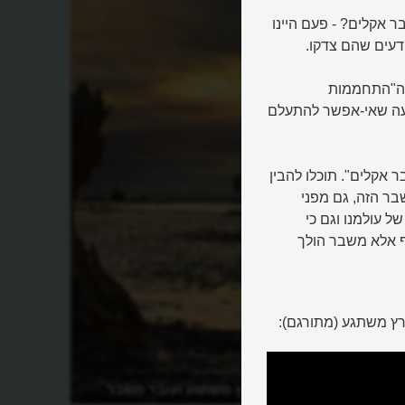
 אקלים? - פעם היינו
דעים שהם צדקו.
. ה"התחממות
פעה שאי-אפשר להתעלם
 אקלים". תוכלו להבין
בר הזה, גם מפני
ל עולמנו וגם כי
ף אלא משבר הולך
 משתגע (מתורגם):
הארץ
למה כדור הארץ משתגע ועובר משבר