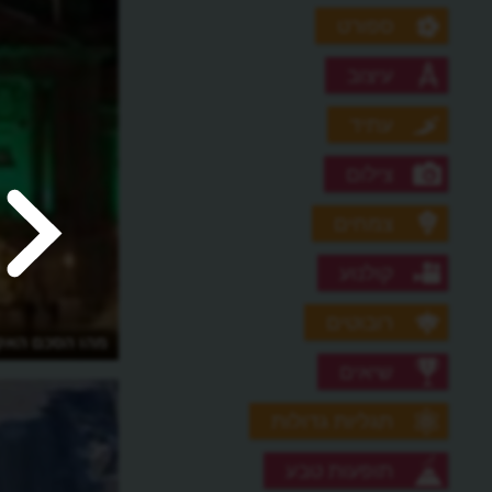
ספורט
עיצוב
עתיד
צילום
צמחים
קולנוע
רובוטים
היש סיכוי לרשת חשמל סולארית
מהו הסכם האקל
עולמית?
שיאים
תגליות גדולות
תופעות טבע