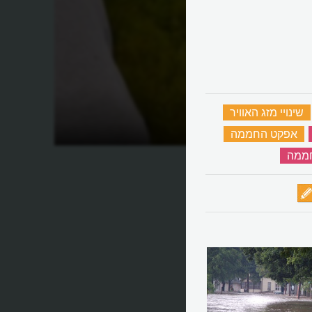
שינויי מזג האוויר
‏
 על
מהו אקלים?
‏
אפקט החממה
‏
חממה
‏