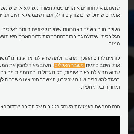
שמעתם את ההורים אומרים שמזג האוויר משתגע או שיש משבר
אומרים שייתכן שהם צודקים וחלק אמרו שממש לא. היום אנו יו
העולם חווה בשנים האחרונות שינויים קיצוניים ביותר באקלים
הגלובלית" שידועה גם בתור "התחממות כדור הארץ" היא תו
ממנה.
קוראים להרס ההולך ומתגבר ולמה שהעולם ואנו עוברים "משבר
אותו היטב בתגית
משבר האקלים
. חשוב מאוד להבין את המש
שהוא מביא לתוצאות איומות, נזקים גדולים והתחממות מהירה ש
בניגוד למשברים שונים שהיכרנו, המשבר הזה אינו משבר חול
ומחריף ובלתי הפיך.
הנה המחשה באמצעות משחק הטטריס של הסיבה שכדור הארץ
 דו חמצני ואיך תוכל
איך משבר האקלים משנה את כדור 