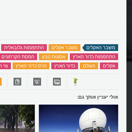
משבר האקלים
‏
משבר אקלים
‏
התחממות גלובאלית
‏
חידה בהתמוססות קרחון
איך משפיעה התחממות כדור הארץ
התחממות כדור הארץ
‏
אסונות טבע
‏
המסת הקרחונים
הקרחונים והים?
אקלים
‏
העולם
‏
כדור הארץ
‏
הרס כדור הארץ
‏
גזי 
אולי יעניין אותך גם: