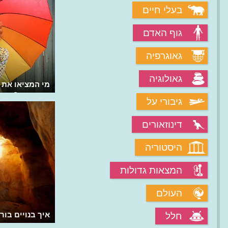
בעלי חיים
גוף האדם
גאוגרפיה
גאולוגיה
מהו שבר ענן?
מי המציאו את 
התפתחה?
גיבורי על
דינוזאורים
היסטוריה
המצאות גדולות
העולם
מה גורם לשבר ענן?
איך בנויים בו
חלל