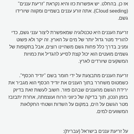
אז כן. בהחלט. יש אפשרות כזו והיא נקראת "זריעת עננים"
(Cloud seeding). אתה זורע עננים בשמיים ומקווה שיורידו
גשם.
זריעת העננים היא טכנולוגיה שמאפשרת ליצור ענני גשם, כדי
להוריד מטר גדול יותר של מים על הארץ. זה יקר ולא פשוט
ומניב בדרך כלל פחות גשם משהיינו רוצים, אבל בתקופות של
גשמים מועטים הוא יכול קצת לסייע להגדיל את כמויות
המשקעים שיורדים לארץ.
זריעת העננים מתבצעת על ידי חומר בשם "יודיד הכסף".
כשמטוס משחרר בתוך העננים את יודיד הכסף הוא מגביר את
ירידת הגשם מהעננים שבהם פוזר. חשוב לעשות זאת בדיוק
בזמן הנכון, תוך בדיקה של כיווני הרוח ועוצמתה, אחרת יתבזבז
מטר הגשם על הים, במקום על השדות ושטחי החקלאות
המשוועים למים.
על זריעת עננים בישראל (עברית):