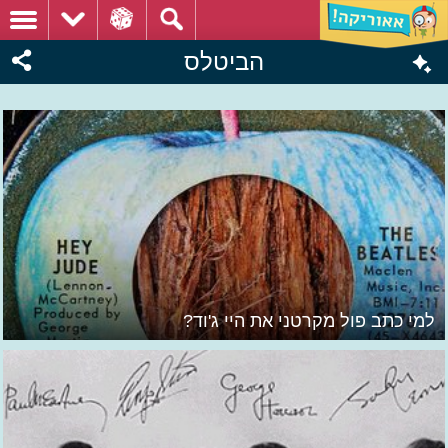
הביטלס
למי כתב פול מקרטני את היי ג'וד?