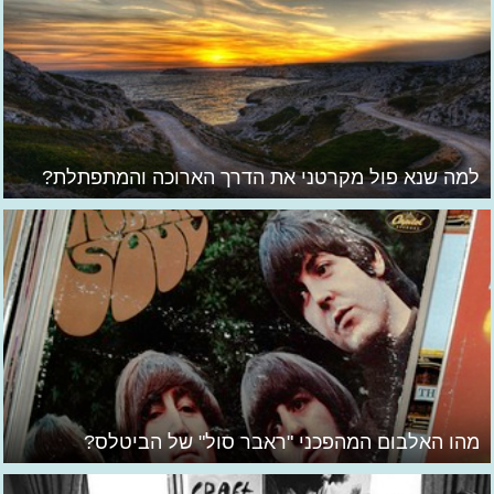
למה שנא פול מקרטני את הדרך הארוכה והמתפתלת?
מהו האלבום המהפכני "ראבר סול" של הביטלס?