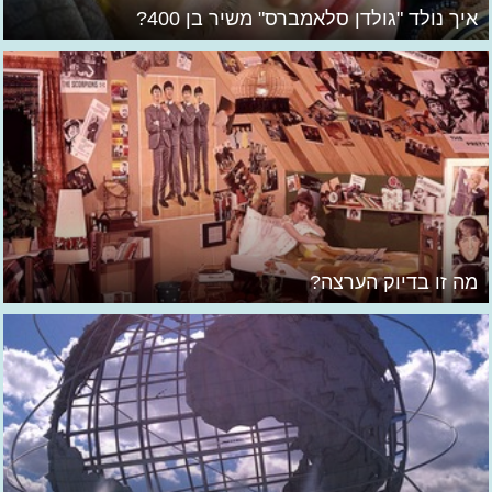
איך נולד "גולדן סלאמברס" משיר בן 400?
מה זו בדיוק הערצה?