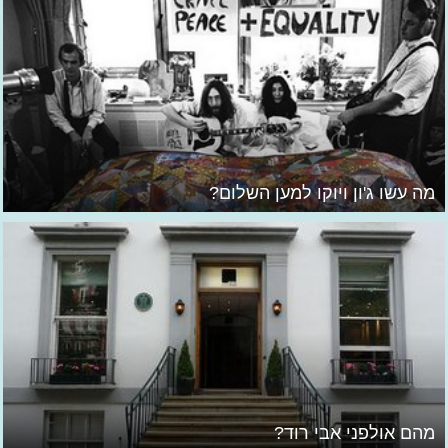
מה עשו ג'ון ויוקו למען השלום?
מהם אולפני אבי רוד?