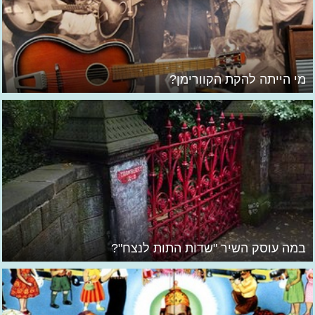
מי הייתה להקת הקוורימן?
במה עוסק השיר "שדות התות לנצח"?