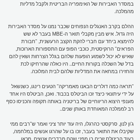
במסדר האבירות של האימפריה הבריטית ולקבל מדליות
מהמלכה.
ההלם בקרב האנגלים הנפוחים שכבר נמנו על מסדר האבירות
היה גדול. איש מבין מקבלי תואר ה-MBE בעבר לא שש
להימצא ביחד עם חברי להקת הקצב הרעשנית, "חבורת
הפראים" הרוקיסטית, כוכבי הפופ עם התספורות הארוכות,
שאיש לא יכול לשמוע הופעות שלהם בגלל הצרחות ושאין להם
בדל של השכלה בקורות החיים.. היו כאלה שהרחיקו לכת
והחזירו במחאה את המדליות שלהם לבית המלוכה.
"תראה כמה דולרים הבאנו מאמריקה" הטעים רינגו, כשנשאל
על ידי עיתונאי כיצד זכו הביטלס בכבוד. ואכן, הביטלס היו אחד
מענפי היצוא הריווחיים של בריטניה באותה תקופה והכניסו כסף
רב לממלכה המאוחדת באותן שנים..
ג'ון לנון, סרקסטי כהרגלו, היה עוד יותר ציני ואמר ש"רבים ממי
שקיבלו את התואר בעבר, זכו בו על שהרגו אנשים במלחמה,
בעוד הביטלס זוכים בו מפני שהם מבדרים אנשים, מכאן