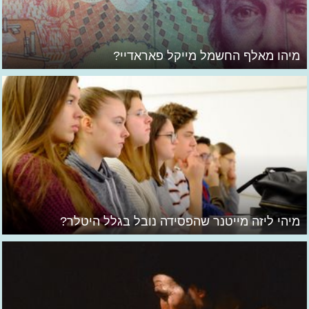
מיהו מאלף החשמל מייקל פאראדיי?
מיהי ליזה מייטנר שהפסידה נובל בגלל היטלר?