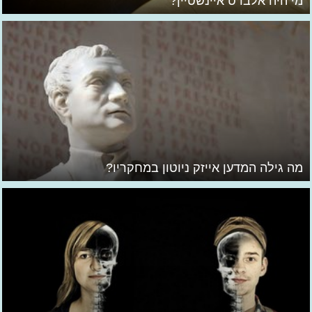
מי היה אלברט איינשטיין?
מה גילה המדען אייזק ניוטון במחקריו?