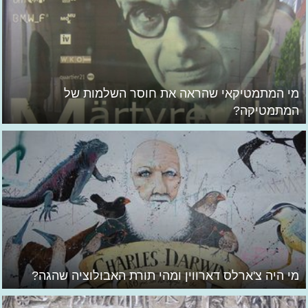
מי המתמטיקאי שהראה את חוסר השלמות של
המתמטיקה?
מי היה צ'ארלס דארווין ומהי תורת האבולוציה שהגה?