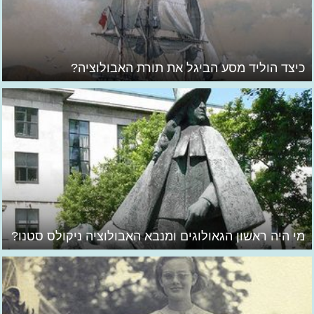
כיצד הוליד מסע הביגל את תורת האבולוציה?
מי היה ראשון הגאולוגים ומנבא האבולוציה ניקולס סטנו?