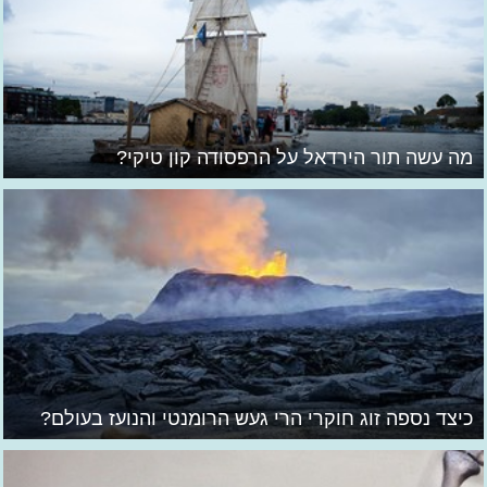
מה עשה תור הירדאל על הרפסודה קון טיקי?
כיצד נספה זוג חוקרי הרי געש הרומנטי והנועז בעולם?