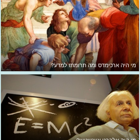
מי היה ארכימדס ומה תרומתו למדע?