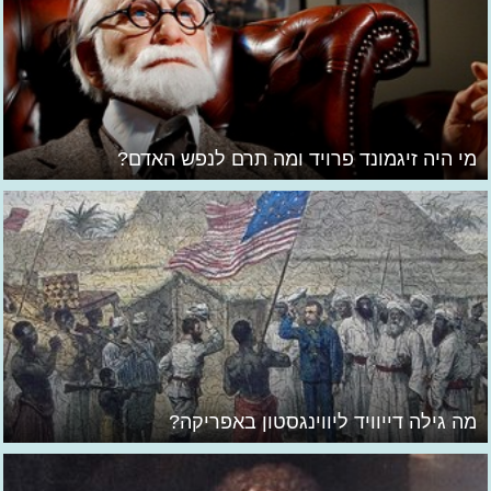
מי היה זיגמונד פרויד ומה תרם לנפש האדם?
מה גילה דייוויד ליווינגסטון באפריקה?