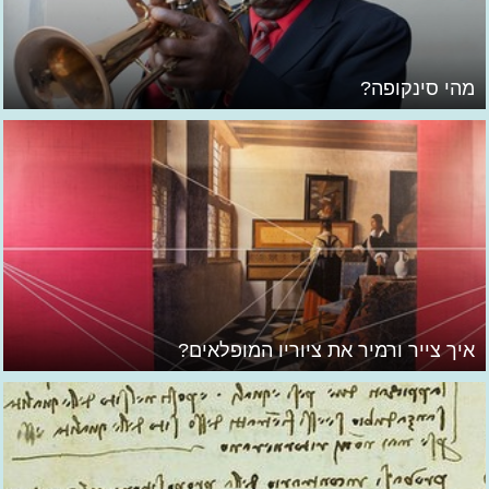
מהי סינקופה?
איך צייר ורמיר את ציוריו המופלאים?