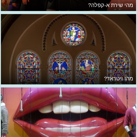
מהי שירת א-קפלה?
מהו ויטראז'?