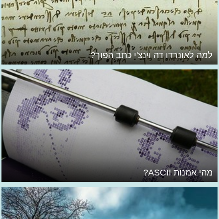
למה לאונרדו דה וינצ'י כתב הפוך?
מהי אמנות ASCII?