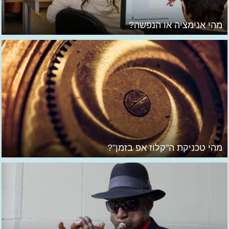
מהי אנימציה או הנפשה?
מהי טכניקת ה"קלוז אפ בזמן"?