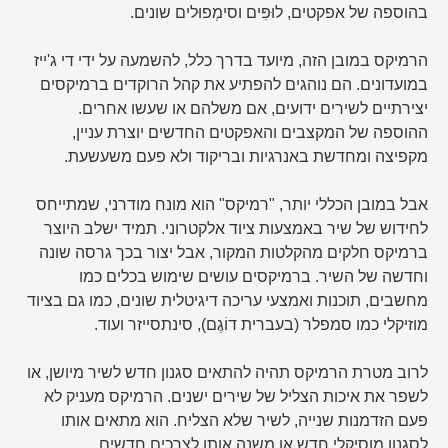
בהוספה של אפקטים, לוּפִּים וסימְפוּלים שונים.
הרמיקס במובן הזה, מיועד בדרך כלל, להשמעה על ידי די ג'ייז
במועדונים. הם נוהגים להפתיע את קהל הרוקדים ברמיקסים
יצירתיים לשירים ידועים, אם משלהם או שעשו אחרים.
ההוספה של המקצבים והאפקטים החדשים יוצרת עניין,
מקפיצה ומחדשת באנרגיות ובריקוד ולא פעם משעשעת.
אבל במובן הכללי יותר, "רמיקס" הוא מונח מודרני, שמתייחס
לחידוש של שיר באמצעות ציוד אלקטרוני. תמיד ישלב היוצר
ברמיקס חלקים מהקלטות המקור, אבל יצור בכך גרסה שונה
וחדשה של השיר. ברמיקסים עושים שימוש בכלים כמו
מחשבים, תוכנות ואמצעי עריכה דיגיטלית שונים, כמו גם בציוד
מוזיקלי כמו סמפלר (בעברית דוֹגֶם), סינתסייזר ועוד.
לרוב מטרת הרמיקס תהיה להתאים סגנון חדש לשיר מיושן, או
לשפר את איכות הצליל של שירים ישנים. הרמיקס מעניק לא
פעם הזדמנות שנייה, לשיר שלא הצליח. הוא מתאים אותו
לסגנון מוסיקלי חדש או משנה אותו לצרכים חדשים.