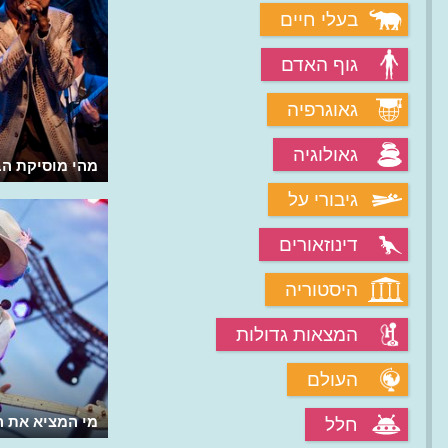
בעלי חיים
גוף האדם
גאוגרפיה
גאולוגיה
מאיפה אהבת המוסיקה של ג'מייקה?
מהי מוסיקת הב
גיבורי על
דינוזאורים
היסטוריה
המצאות גדולות
העולם
איך נולד הראפ?
מי המציא את 
חלל