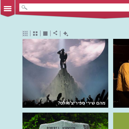
מהם שירי ספיריצ'ואלס?