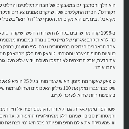
הוא הלך והסתבך גם במאבקים של חברות תקליטים והחליט ל
רקורדס", חברת התקליטים שלו, שתקדם אמנים צעירים ותיקרא
מקיאבלי. בינתיים הוא מקים את הסניף של "דת' רואו" בשביל ש
ב-1996 קרה מה שרבים בקהילה השחורה חששו שיקרה. טופ
כדי לראות קרב איגרוף של מייק טייסון, נורה במכוניתו ממכוני
אחד הראפרים הגדולים בהיסטוריה נגרם, לפי הטענה, כחלק 
כנופיות החוף המערבי והמזרחי. טופאק היה חלק מהמאבק הז
את הדעת, אבל הרוצחים לא נתפסו מעולם וידוע שלא מעט גו
אהבו אותו".
טופאק שאקור 
שלו כבר עברו מזמן את 100 מיליון האלבומים ושהולוג
בהופעות חיות שהוא לא זכה לקיים.
שמו הפך מזמן לאגדה. גם תיאוריות הקונספירציה על חייו הממ
והמסתורין סביבו, שניהם חלק ממיתולוגיית ההיפ-הופ. עד היו
וזו שמעסיקה את עולם ההיפ הופ יותר מכל היא "מי רצח את ט