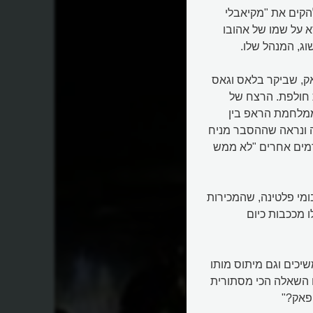
הקים את "מקיאבלי
 על שמו של אהובו
וג, המנהל שלו.
אק, שביקר בלאס וגאס
ת חולפת. הרצח של
ממלחמת הראפ בין
ה ונראה שההסבר מניח
רמים אחרים "לא ממש
מת מזמן. האיש שעד מותו בגיל 25 הוציא 9 אלבומי פלטינה, שהמכירות
רמות שלו מככבות כיום
שיכים וגם מיתוס מותו
ם השאלה הכי מסתורית
ופאק?"