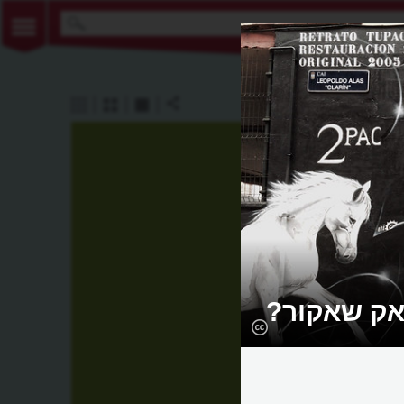
אק שאקור?