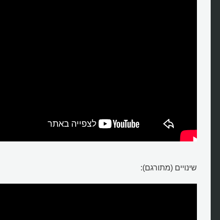
שינויים (מתורגם):