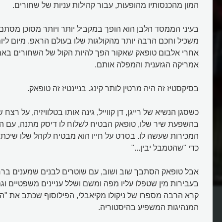
המון מהכנסותיו מהופעות, עבור קהילות עניות של שחורים.
בעיני הממסד הלבן הוא הופך במקביל יותר ויותר מסוכן מסתם
משכיל וחכם הרבה יותר מהקולגות שלו בעולם הראפ. מיום ליום
אחרי אלבום טופאק שאקור הפך להיות הקול של השחורים באמרי
אמריקה הגזענית והמפלה אותם.
בסיקסטיז זה היה מרטין לותר קינג. בניינטיז זה טופאק.
כשסגן הנשיא של רייגן, דן קווייל, גינה אותו בטלוויזיה, על רצ
בהשפעת שיר שלו, טופאק הבטיח לשלוח לו דיסק מתנה, עם ה
המכירות שעשה לו. בסרט על חייו הוא מבטיח לקהל שלו שיכתו
כדי "שהטמבל יבין..."
אבל טופאק הסתבך שוב ושוב, עם שוטרים לבנים שמענים ברח
 ולמה צריכים לשיר
מי רצח את גדול הראפרים טופאק
בעבירות מין שטפלו עליו מפה ומשם ושלל עניינים משפטיים וג
שאקור?
קרא הרבה מספרו של ניקולו מקיאבלי, הפילוסוף שכתב את "הנ
המנהיגות המשפיע בהיסטוריה.