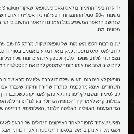
משנות ה-90, סמל ההתנגדות והפעילות נגד אפליית האדם 
שנחשב הראפר המשפיע בכל הזמנים והראפר החשוב ביותר בע
מכונית ומת.
שנים רבות חלפו מאז מותו של טופאק שקור. מרתק לחשוב שהוא
לרוב לאס וגאס נתפסת כמקום אליו מגיעים אמנים בסוף דרכם,
נוצצות וחלולות, שנועדו ללטף ולספק את הזיכרונות של המיליו
להם שוב ושוב את אותו חומר שמספק להם את הנוסטלגיה ה
טופאק לא היה כזה. האיש שילדותו עברה עליו עם סבא שהיה מ
השחורים, אימא מהפכנית, פנתרה שחורה וחזקה, שעברה עם ילד
לבולטימור ומשם לקליפורניה, לא פרגן לאמריקה. כשכוכבו דרך 
גבולות, קרא לאמריקה "הכנופיה הגדולה בעולם" ופיזר ללא ה
נגד הגזענות, האפליה, האליטה הלבנה, האילומינטי והרדיפה ש
האיש שעתיד להפוך לאחד האייקונים הגדולים של הראפ לא עש
ועגמומי. הוא נתן בראש, בסגנון ה"גנגסטה ראפ" הכוחני. אבל 