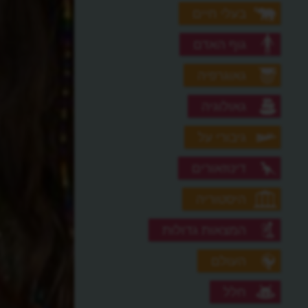
בעלי חיים
גוף האדם
גאוגרפיה
גאולוגיה
גיבורי על
דינוזאורים
היסטוריה
המצאות גדולות
העולם
חלל