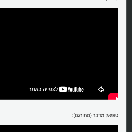
טופאק מדבר (מתורגם):