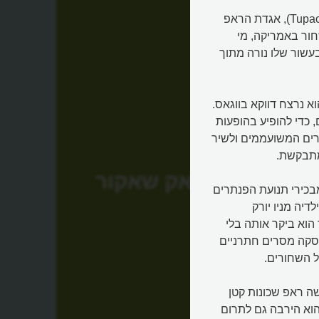
זה קרה בעיר ההימורים לאס וגאס כשטופאק שאקור (Tupac Shakur), אגדת הראפ
השחור באמריקה, מי
שור שלו נורה מתוך
 נרצח דווקא בווגאס.
 כדי להופיע בהופעות
נרים המשועממים ולשיר
מתבקשת.
טופאק שאקור
בכירי תנועת הפנתרים
יה מניו יורק
הוא ביקר אותה בלי
פסקה מסרים חתרניים
ל השחורים.
ה ראפ שכונות קטן
הוא הירבה גם לתרום