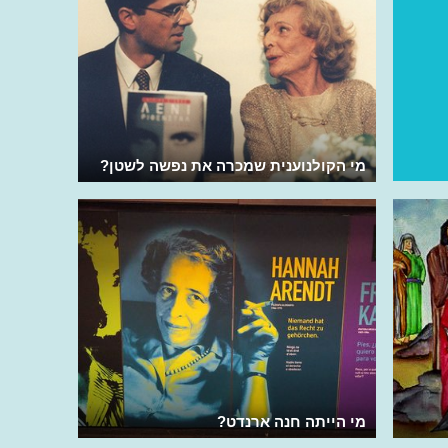
מי הקולנוענית שמכרה את נפשה לשטן?
מי הייתה חנה ארנדט?