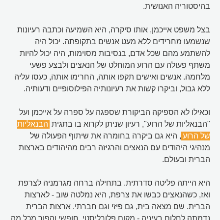
בהיסטוריה האנושית.
בצל משפט אייכמן, אותו סיקרה, היא השמיעה וכתבה רעיונות
שנשמעו מחרידים ללא מעט אנשים בתקופתה. יכול היה
להשתמע מהם שכל אדם, בנסיבות מסוימות, היה יכול להיות
משתף פעולה עם הרוע המוחלט של הנאצים ולבצע פשעי
מלחמה. אנשים ואישים תקפו אותה, החרימו אותה, כעסו עליה
ללא גבול, וביקרו קשות את רעיונותיה הפילוסופיים ודעותיה.
וכאילו לא הספיקה הביקורת שספגה על ספרה על אייכמן ועל
"הבנאליות של הרוע", רעיון שניתן לקרוא בו בתגית
הבנאליות
של הרוע
, היא גם ביקרה בחומרה את שיתוף הפעולה של
מנהיגי היהודים עם הנאצים והרגיזה רבים מהיהודים בארצות
הברית ובעולם.
היא הייתה פליטה סדרתית. בתחילה ברחה מגרמניה לצרפת
ואז, כשהנאצים כבשו את צרפת, היא נמלטה שוב - לארצות
הברית. שם מצאה בית, גם פיזי וגם חברתי. ארצות הברית
נדמתה לחלום בעיניה - מקום פלורליסטי, חופשי והפוך מכל מה