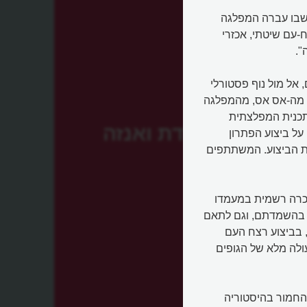
 הרגע ההיסטורי, שבו עברה המפלגה
-עם שיטתי, אכזרי
".
 אל מול נוף פסטורלי
ו נציגים בכירים מה-אס אס, מהמפלגה
התכנית המפלצתית
ועידת ואנזה
על ביצוע הפתרון
נועד לתאם את הביצוע. המשתתפים
 הכרה רשמית במעמדו
ר בהשמדתם, וגם לתאם
לערב את הגופים השונים במשרדי הממשלה, המפלגה וב-SS, בביצוע רצח העם
ולה מלא של הגופים
חמור בהיסטוריה