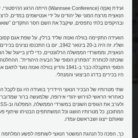
ועידת וָאנְזֶה (Wannsee Conference) הייתה
הנאצית מרצח המוני של יהודים על ידי אנטישמים במדים, לרצח
ובהיקפים בלתי נתפסים, שיקבל את השם חסר התקדים "שואה
הוועידה התקיימה בווילה ואנזה שליד ברלין, על שפת אגם קסום,
ושליו. זה היה ב-20 בינואר 1942, יום בו התכנס
הנאצית, וממשרדי הממשלה הרלוונטיים, כדי לדון בייעול של 
שזכתה לכותרת "הפתרון הסופי של הבעיה היהודית". ההחלטה 
הסופי התקבלה כבר ב-1941 והדיון בווילה ואנזה 
היו בכירים בדרג הביצועי והמנהלי.
שתי מטרותיו של הבכיר הנאצי היידריך בוועידה היו גם לקבל
כאחראי הראשי לגירוש יהודי אירופה, שלמעשה ברור שמדוב
ו
המתוכנן. כל מטרותיו הושגו וכל המשתתפים הבטיחו שיתוף פע
שאותם ייצגו ושבראשם עמדו.
כך, הפכה כל הנהגת המשטר הנאצי לשותפה לפשע המלחמה ה