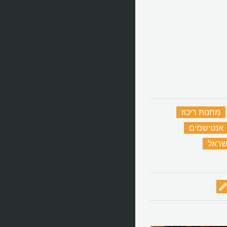
מחנות ריכוז
‏
אנטישמים
‏
שראל
‏