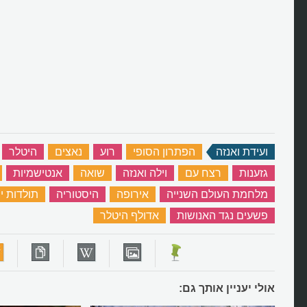
ועידת ואנזה
‏
הפתרון הסופי
‏
רוע
‏
נאצים
‏
היטלר
‏
גזענות
‏
רצח עם
‏
וילה ואנזה
‏
שואה
‏
אנטישמיות
‏
מלחמת העולם השנייה
‏
אירופה
‏
היסטוריה
‏
תולדות י
פשעים נגד האנושות
‏
אדולף היטלר
‏
אולי יעניין אותך גם: