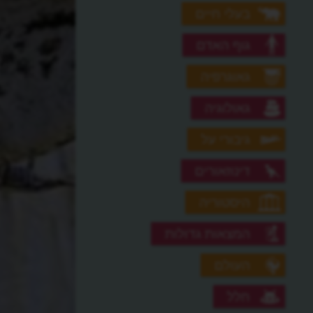
בעלי חיים
גוף האדם
גאוגרפיה
גאולוגיה
גיבורי על
דינוזאורים
היסטוריה
המצאות גדולות
העולם
חלל