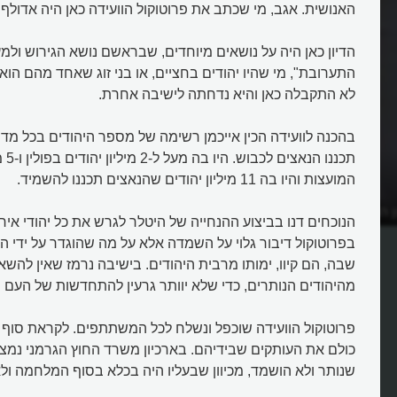
האנושית. אגב, מי שכתב את פרוטוקול הוועידה כאן היה אדולף א
הדיון כאן היה על נושאים מיוחדים, שבראשם נושא הגירוש ולמ
התערובת", מי שהיו יהודים בחציים, או בני זוג שאחד מהם הוא
לא התקבלה כאן והיא נדחתה לישיבה אחרת.
בהכנה לוועידה הכין אייכמן רשימה של מספר היהודים בכל מדי
תכננו
המועצות והיו בה 11 מיליון יהודים שהנאצים תכננו להשמיד.
 הסופי?
מה הוחלט בועידת ואנזה?
הנוכחים דנו בביצוע ההנחייה של היטלר לגרש את כל יהודי אירו
בפרוטוקול דיבור גלוי על השמדה אלא על מה שהוגדר על ידי ה
שבה, הם קיוו, ימותו מרבית היהודים. בישיבה נרמז שאין להשא
מהיהודים הנותרים, כדי שלא יוותר גרעין להתחדשות של העם ה
פרוטוקול הוועידה שוכפל ונשלח לכל המשתתפים. לקראת סוף
שנותר ולא הושמד, מכיוון שבעליו היה בכלא בסוף המלחמה ולא 