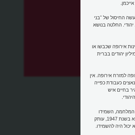
ייכמן.
עשה החיסול של "בני
 יהודי. החלטה בנושא
נות אירופה שכבשו או
 הנאצים לכבוש. היו בה מעל ל-2 מיליון יהודים בפולין ו-5 מיליון יהודים בברית
פה למזרח אירופה. אין
נאצים כעבודת כפייה
יר בחיים איש
יהודי.
 המלחמה, השמידו
כולם את העותקים שבידיהם. בארכיון משרד החוץ הגרמני נמצא בשנת 1947, עותק
יכול היה להשמידו.