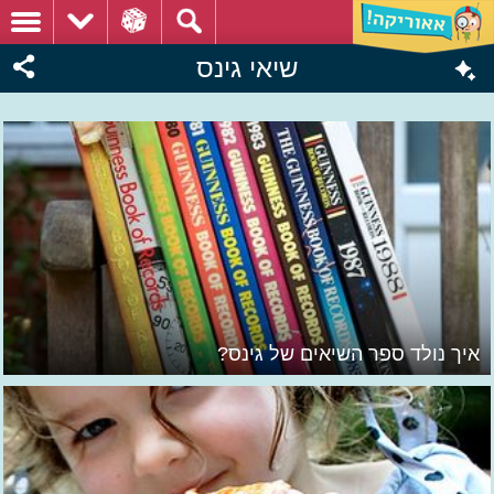
שיאי גינס
איך נולד ספר השיאים של גינס?