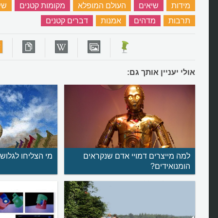
מידות
‏
שיאים
‏
העולם המופלא
‏
מקומות קטנים
‏
שיא
תרבות
‏
מדהים
‏
אמנות
‏
דברים קטנים
‏
אולי יעניין אותך גם:
למה מייצרים דמויי אדם שנקראים
מי הצליחו לגלוש 
הומנואידים?