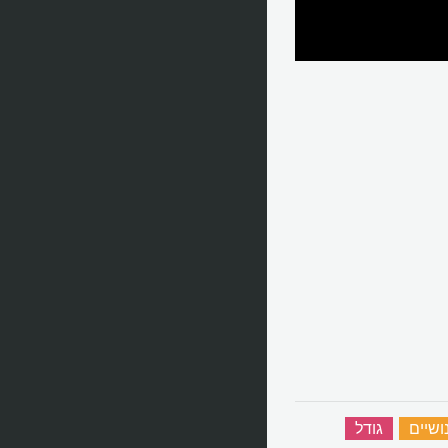
ושיים
‏
גודל
‏