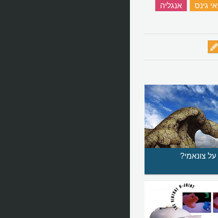
י גינס
‏
אנגליה
‏
על צונאמי?