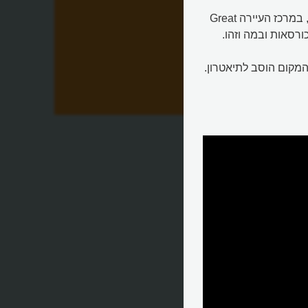
"תיאטרון חדר הנוחיות הקטן" שברחוב אדית' ווק (Edith Walk), במרכז העיירה Great
?