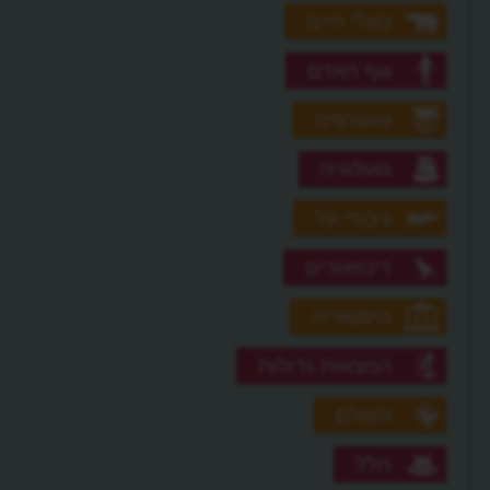
בעלי חיים
גוף האדם
גאוגרפיה
גאולוגיה
גיבורי על
דינוזאורים
היסטוריה
המצאות גדולות
העולם
חלל