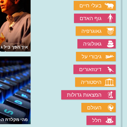
בעלי חיים
גוף האדם
גאוגרפיה
גאולוגיה
איך קידמה זירוקס את עולם המחשב
איך הפך ביל ג
האישי?
הנמכר בעולם?
גיבורי על
דינוזאורים
היסטוריה
המצאות גדולות
העולם
מה תרמה שפת התכנות BASIC?
מהי מקלדת ה-QWERTY?
חלל