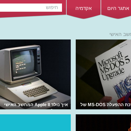
אתגר היום
אקדמיה
שב האישי
איך נולדה מערכת ההפעלה MS-DOS של
איך נולד Apple II המחשב האישי
הראשון?