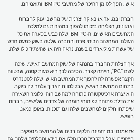
אישי, הפך לסימן ההיכר של מחשבי IBM PC ותואמיהם.
חברת יבמ, עד אז בעיקר יצרנית של מחשבי ענק לחברות
וארגונים, הצליחה בזכותו להפוך במהירות גם למלכת
המחשבים האישיים. ה-IBM PC שלה כבש בסערה את כל
העולם. המחשוב הביתי פרח והחברה שלטה בשוק כמעט חדש
של עשרות מיליארדים בשנה. נראה היה אז שהעתיד כולו שלה.
אך הצלחת החברה בהנהגה של שוק המחשב האישי, שזכה
לשם "PC", הייתה קצרה. הסיבה לכך היא טעות קטנה, שבטווח
הקצר אפשרה לה להפוך את המחשב האישי שלה לסטנדרט
בתחום המחשוב האישי, אבל לטווח הארוך עלתה לה ביוקר.
היא יצרה ארכיטקטורה פתוחה למחשב הזה, כלומר השאירה
את הדלת פתוחה לפיתוחי חומרה של צדדים שלישיים, חברות
שיפתחו חלקים למחשבים שלה וגם תוכנות, באופן כמעט
חופשי.
אז אמנם יבמ הזמינה חלקים רבים של המחשב מספקים
חיצוניים. אבל במקביל מכרו הללו את הידע והחלקים שלהם גם