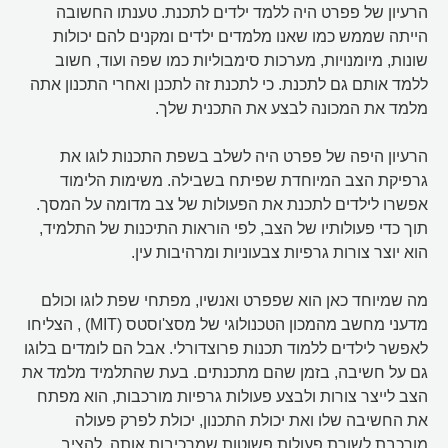
הרעיון של פפרט היה ללמד ילדים לתכנת. טענתו החשובה
הייתה שממש כמו שאנו מלמדים ילדים ומקנים להם יכולות
שונות, מיומנויות, מערכות סימבוליות כמו שפה ועוד, חשוב
ללמד אותם גם לתכנת. כי לתכנת זה לתכנן ואחרי התכנון אתה
מלמד את המכונה לבצע את התכנית שלך.
הרעיון היפה של פפרט היה לשלב בשפת התכנות לוגו את
גרפיקת הצב המיוחדת שפיתח בשבילה. משימות הלימוד
אפשרו לילדים לתכנת את הפעולות של צב מדומה על המסך.
תוך כדי פעולותיו של הצב, לפי הוראות התיכנות של התלמיד,
הוא יוצר צורות גרפיות צבעוניות ומרהיבות עין.
מה שמיוחד כאן הוא שפפרט ואנשיו, מפתחי שפת לוגו וכולם
מדעני מחשב מהמכון הטכנולוגי של מסצ'וסטס (MIT) , הצליחו
לאפשר לילדים ללמוד תכנות פרוצדורלי. אבל הם לומדים בלוגו
גם על חשיבה, בזמן שהם מתכנתים. בעת שהתלמיד מלמד את
הצב לייצר צורות ולבצע פעולות גרפיות מורכבות, הוא מפתח
את החשיבה שלו ואת יכולת התכנון, יכולת לפרק פעולה
מורכבת לשורת פעולות פשוטות שמרכיבות אותה, להציב