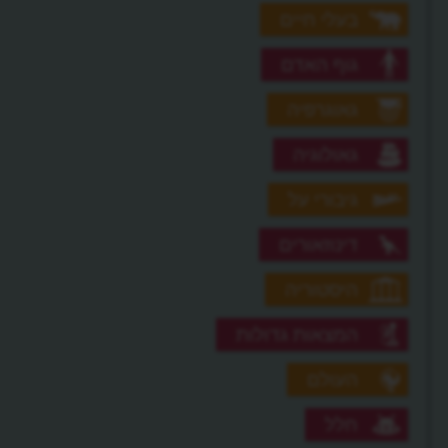
בעלי חיים
גוף האדם
גאוגרפיה
גאולוגיה
גיבורי על
דינוזאורים
היסטוריה
המצאות גדולות
העולם
חלל