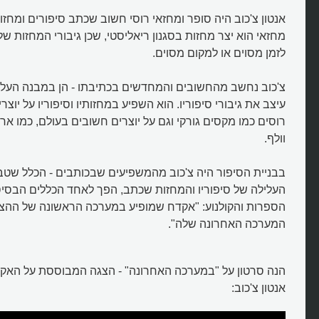
אנטון צ'כוב היה סופר ומחזאי רוסי חשוב שכתב סיפורים ומחזו
מחזאי הוא יצר מחזות בסגנון ריאליסטי, שכן גיבורי המחזות של
לזמן מסוים או למקום מסוים.
צ'כוב נחשב מהחשובים והמחדשים בכתיבתו - הן במבנה העלי
עיצב את גיבורי סיפוריו. הוא השפיע במחזותיו וסיפוריו על יוצ
רוסים כמו מקסים גורקי וגם על יוצרים חשובים בעולם, כמו ארנסט
וולף.
מה חשיבותם של סיפורי צ'כוב?
בבניית הסיפור היה צ'כוב מהמשפיעים שבכותבים - הכלל שטבע
העלילה של סיפוריו והמחזות שכתב, הפך לאחד הכללים הבסיס
הספרות והקולנוע: "אקדח שמופיע במערכה הראשונה של ההצגה
המערכה האחרונה שלה".
הנה סרטון על "במערכה האחרונה" - הצגה המבוססת על האקד
אנטון צ'כוב: