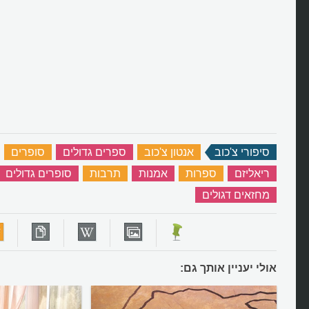
סיפורי צ'כוב
‏
אנטון צ'כוב
‏
ספרים גדולים
‏
סופרים
‏
ריאליזם
‏
ספרות
‏
אמנות
‏
תרבות
‏
סופרים גדולים
מחזאים דגולים
‏
אולי יעניין אותך גם: