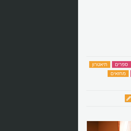
ספרים
‏
תיאטרון
‏
‏
מחזאים
‏