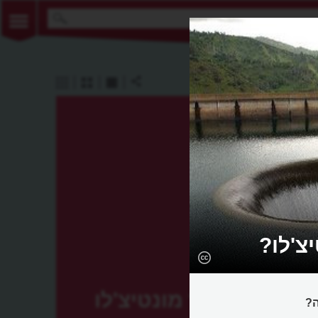
צ'לו?
סכר מונטיצ'לו
ה?