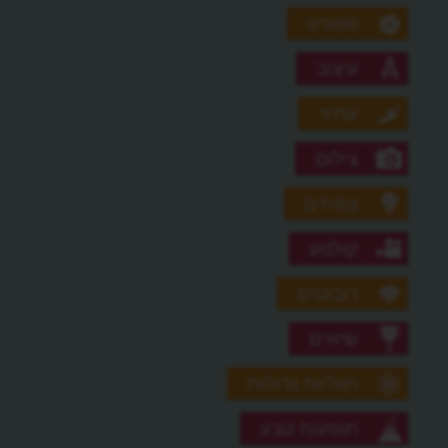
ספורט
עיצוב
עתיד
צילום
צמחים
קולנוע
רובוטים
שיאים
תגליות גדולות
תופעות טבע