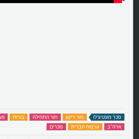
סכר מונטיצ'לו
‏
חור ריקון
‏
חור התהילה
‏
בורות
‏
מב
ארה"ב
‏
ארצות הברית
‏
סכרים
‏