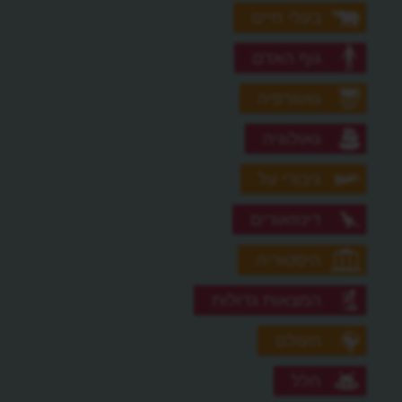
בעלי חיים
גוף האדם
גאוגרפיה
גאולוגיה
גיבורי על
דינוזאורים
היסטוריה
המצאות גדולות
העולם
חלל