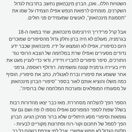
השטויות הללו.. ואכן, הברון מינְכְהַאוּזֶן נחשב בתרבות לגדול
השקרנים. מומחים לרפואת הנפש אפילו הצמידו על שמו את
"תסמונת מינכהאוזן", לאנשים שמעמידים פני חולים.
אבל קרל פרידריך הירונימוס מינכהאוזן, שחי במאה ה-18
בגרמניה, מעולם לא היה ברון וחלק גדול מהסיפורים שמוכרים
היום כסיפוריו, אפילו לא הומצאו על ידיו. מינכהאוזן שכבר ידע
נדודים מסעירים ואפילו שרת במלחמה של הצבא הרוסי נגד
התורכים, סיפר סיפורים לחבריו וידידיו, ודאי כדי לעניין מעט את
חייו בעיירה גרמנית קטנה ומשמימה. רודולף ראספה, גרמני
אחר ששמע את סיפוריו וברח לאנגליה, כתב את סיפוריו, הוסיף
כמה משלו והוציא אותם לאור בספר "סיפורי הברון מינכהאוזן
על מסעותיו המופלאים ומערכות המלחמה שלו ברוסיה".
הספר הפך להצלחה מסחררת. מאז כבר יצאו מהדורות רבות
בשלל שפות לספר המפורסם ואפילו נוספו לו פה ושם גם עוד
גוזמאות וסיפורי מסע היתוליים שלא ברור מהיכן הגיעו. הברון
הפך לסמל של תחכום וקור-רוח ופתרונות מקוריים לבעיות -
חלקם הגדול לא ממש אפשרי, אבל למי איכפת כשהם כל כך