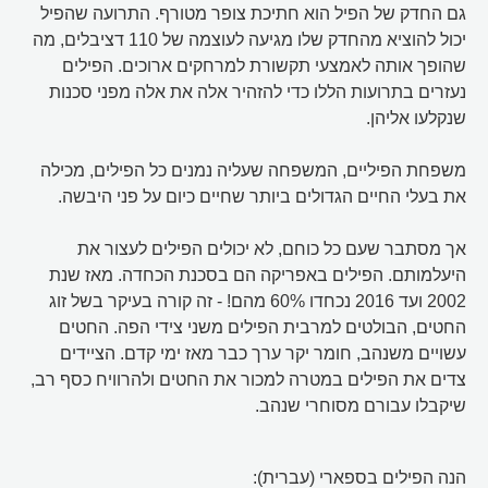
גם החדק של הפיל הוא חתיכת צופר מטורף. התרועה שהפיל
יכול להוציא מהחדק שלו מגיעה לעוצמה של 110 דציבלים, מה
שהופך אותה לאמצעי תקשורת למרחקים ארוכים. הפילים
נעזרים בתרועות הללו כדי להזהיר אלה את אלה מפני סכנות
שנקלעו אליהן.
משפחת הפיליים, המשפחה שעליה נמנים כל הפילים, מכילה
את בעלי החיים הגדולים ביותר שחיים כיום על פני היבשה.
אך מסתבר שעם כל כוחם, לא יכולים הפילים לעצור את
היעלמותם. הפילים באפריקה הם בסכנת הכחדה. מאז שנת
2002 ועד 2016 נכחדו 60% מהם! - זה קורה בעיקר בשל זוג
החטים, הבולטים למרבית הפילים משני צידי הפה. החטים
עשויים משנהב, חומר יקר ערך כבר מאז ימי קדם. הציידים
צדים את הפילים במטרה למכור את החטים ולהרוויח כסף רב,
שיקבלו עבורם מסוחרי שנהב.
הנה הפילים בספארי (עברית):