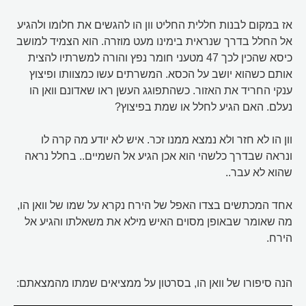
אז במקום לבנות חללית החליט וון הו להגשים את חלומו ולהגיע
אל החלל בדרך שנראית בימינו מעט מוזרה. הוא הצמיד למושב
כיסא שהכין לכך 47 מטעני חומר נפץ והורה למשרתיו להצית
אותם כשהוא יושב על הכסא. המשרתים עשו כמצוותו ופיצוץ
ענקי החריד את האזור. כשהתפוגג העשן ראו שאדונם וואן הו
נעלם. האם הגיע לחלל או שמת בפיצוץ?
וון הו לא חזר ולא נמצא ממנו זכר. איש לא יודע מה קרה לו
ונראה שבדרך כלשהי הוא אכן הגיע אל השמיים.. בחלל נראה
שהוא לא עבר..
אחד המכתשים בצדו האפל של הירח נקרא על שמו של וואן הו,
מה שאומר שבאופן מסוים האיש מילא את משאלתו והגיע אל
הירח.
הנה סיפורו של וואן הו, בסרטון על ממציאים שמתו מהמצאתם: