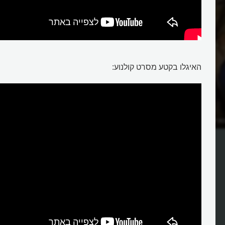
האיגלו בקטע מסרט קולנוע:
אים?