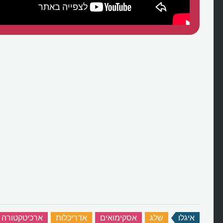
איגלו
‏
שלג
‏
אסקימואים
‏
אדריכלות
‏
ארכיטקטורה