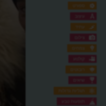
ספורט
עיצוב
עתיד
צילום
צמחים
קולנוע
רובוטים
שיאים
תגליות גדולות
תופעות טבע