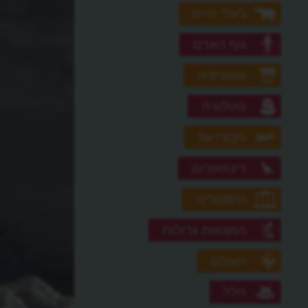
בעלי חיים
גוף האדם
גאוגרפיה
גאולוגיה
גיבורי על
דינוזאורים
היסטוריה
המצאות גדולות
העולם
חלל