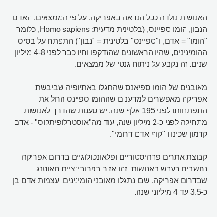
האנושות נולדה ככל הנראה באפריקה. על פי הממצאים, האדם
הנבון, הומו ספיינס, (בלטינית מדעית: Homo sapiens, כלומר
"הומו" = אדם, ו"ספיינס" בלטינית = "נבון") התפתח על בסיס
ההומינינים, שהיו הראשונים שהזדקפו וחיו כבר לפני 4-8 מיליון
שנים. זה נקבע על ניתוח גנטי של ממצאים.
מאובנים של הומו ספיאנס שהתגלו באתיופיה שביבשת
אפריקה מאפשרים למדענים שההומו ספיינס החל את
התפתחותו לפני 195 אלף שנה. יש טענות שהדרך לאנושות
מתחילה לפני כ-2 מיליון שנה, עוד מה"אוסטרלופיתקוס" - אדם
קדמון שכינויו "קוף אדם דרומי".
קבוצת אתרים פרהיסטוריים ופלאונטולוגיים בדרום אפריקה
נחשבים כערש האנושות. זהו אזור בפרובינציית חאוטנג
שבדרום אפריקה, שבו נתגלו מאובני הומינינים, עצמות אדם בן
כ-3.5 עד 4 מיליוני שנה.