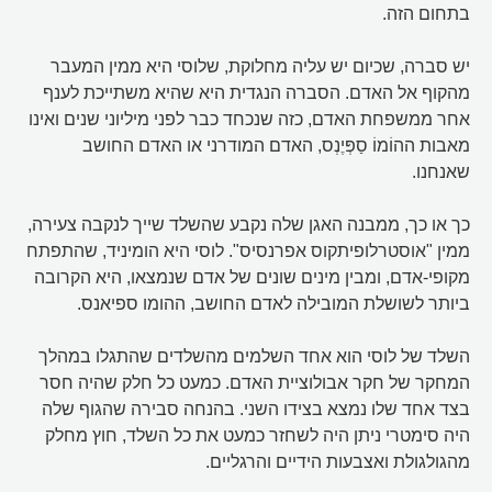
בתחום הזה.
יש סברה, שכיום יש עליה מחלוקת, שלוסי היא ממין המעבר
מהקוף אל האדם. הסברה הנגדית היא שהיא משתייכת לענף
אחר ממשפחת האדם, כזה שנכחד כבר לפני מיליוני שנים ואינו
מאבות ההוֹמוֹ סַפְּיֶנְס, האדם המודרני או האדם החושב
שאנחנו.
כך או כך, ממבנה האגן שלה נקבע שהשלד שייך לנקבה צעירה,
ממין "אוסטרלופיתקוס אפרנסיס". לוסי היא הומיניד, שהתפתח
מקופי-אדם, ומבין מינים שונים של אדם שנמצאו, היא הקרובה
ביותר לשושלת המובילה לאדם החושב, ההומו ספיאנס.
השלד של לוסי הוא אחד השלמים מהשלדים שהתגלו במהלך
המחקר של חקר אבולוציית האדם. כמעט כל חלק שהיה חסר
בצד אחד שלו נמצא בצידו השני. בהנחה סבירה שהגוף שלה
היה סימטרי ניתן היה לשחזר כמעט את כל השלד, חוץ מחלק
מהגולגולת ואצבעות הידיים והרגליים.