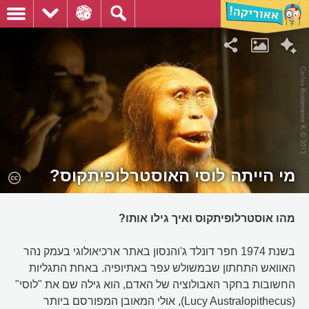
מי הייתה לוסי האוסטרלופיתקוס?
מהו אוסטרלופיתקוס ואיך גילו אותו?
בשנת 1974 חפר דונלד ג'והנסון באתר ארכיאולוגי בעמק נהר
האוואש התחתון שבמשולש עפר באתיופיה. באחת התגליות
החשובות בחקר האבולוציה של האדם, הוא גילה שם את "לוסי"
(Lucy Australopithecus), אולי המאובן המפורסם ביותר