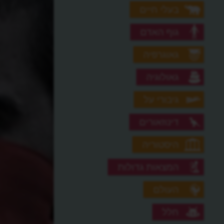
בעלי חיים
גוף האדם
גאוגרפיה
גאולוגיה
גיבורי על
דינוזאורים
היסטוריה
המצאות גדולות
העולם
חלל