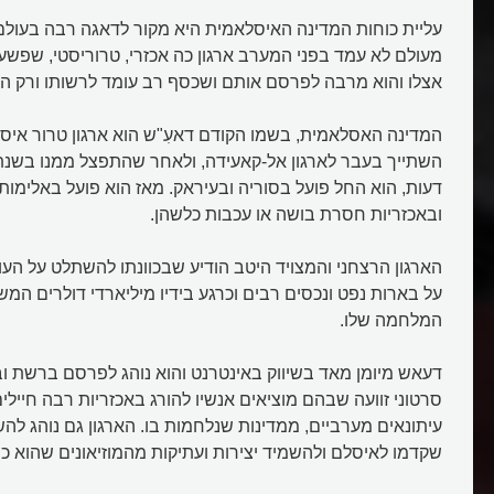
עליית כוחות המדינה האיסלאמית היא מקור לדאגה רבה בעולם
מעולם לא עמד בפני המערב ארגון כה אכזרי, טרוריסטי, שפשעי
אצלו והוא מרבה לפרסם אותם ושכסף רב עומד לרשותו ורק הול
המדינה האסלאמית, בשמו הקודם דאעִ"ש הוא ארגון טרור איסלא
דעות, הוא החל פועל בסוריה ובעיראק. מאז הוא פועל באלימו
ובאכזריות חסרת בושה או עכבות כלשהן.
הארגון הרצחני והמצויד היטב הודיע שבכוונתו להשתלט על העו
על בארות נפט ונכסים רבים וכרגע בידיו מיליארדי דולרים המש
המלחמה שלו.
דעאש מיומן מאד בשיווק באינטרנט והוא נוהג לפרסם ברשת 
סרטוני זוועה שבהם מוציאים אנשיו להורג באכזריות רבה חיילי
עיתונאים מערביים, ממדינות שנלחמות בו. הארגון גם נוהג לה
שקדמו לאיסלם ולהשמיד יצירות ועתיקות מהמוזיאונים שהוא כו