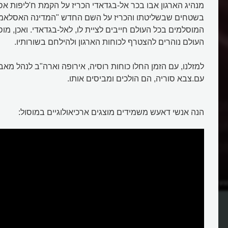
מנהיג הארגון אבו בכר אל-בגדאדי הכריז על הקמת ח'ליפות 
בשטחים שבשליטתו והכריז על השם החדש "המדינה האסלאמית
המוסלמים בכל העולם חייבים לציית לו, לאל-בגדאדי. ואכן, מו
העולם נוהרים להצטרף לכוחות הארגון ולהילחם בשורותיו.
למזלנו, עם הזמן החלו כוחות רוסיה, אירופה וארה"ב לנהל מאבק
עם.צבא סוריה, הם הולכים ומביסים אותו.
הנה אנשי דאעש משמידים מוצגים ארכיאולוגיים במוסול:
עים באירופה בתור
מהו ארגון המדינה האסלאמית דעא