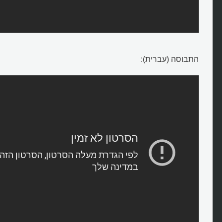
התבוסה (עברית):