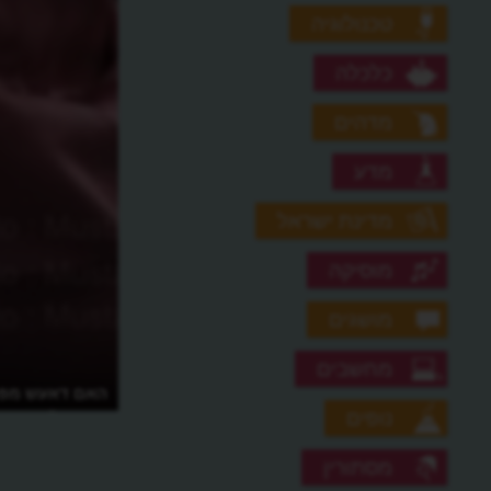
טכנולוגיה
כלכלה
מדהים
מדע
מדינת ישראל
מוסיקה
מושגים
מחשבים
האם דאעש מפג
קמפיין?
נופים
מסתורין