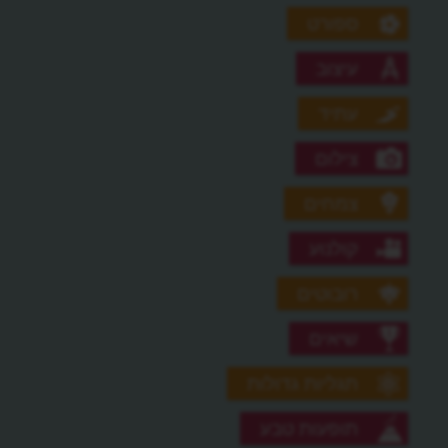
ספורט
עיצוב
עתיד
צילום
צמחים
קולנוע
רובוטים
שיאים
תגליות גדולות
תופעות טבע