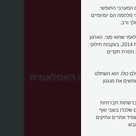
 המערבי החופשי.
 מלחמה הם יומיומיים
ך ורב.
מי שהוא סוני. הארגון
השתייך בעבר לארגון אל-קאעידה, ולאחר שהתפצל ממנו בשנת 2014, בעקבות חילוקי
ת חסרת תקדים
לם כולו. הוא השתלט
המדינה האסלאמית
משים את מנגנון
וברשתות חברתיות
ם שלכדו בשבי ואף
שמיד אתרים עתיקים
בש.