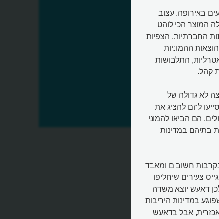
, תנועת המדינה האיסלמית (ISIS), פיגועים באירופה. עצוב
ה המוצר הכי לוהט
ות החברתיות. הצפיות
הוצאות ההמוניות
אטרליות, התלבושות
 קהל.
ה לא גדולה של
ייעו להם להציג את
ם. הם הביאו להמוני
ת בתיהם במדינות
בקרבות חשובים ומאבד
יס צעירים שיחליפו
לכן דאעש יוצא משדה
פוגע במדינות היריבות
אכזרית, אבל בדאעש