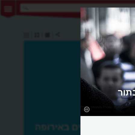
תור
פיגועים באירופה