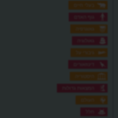
בעלי חיים
גוף האדם
גאוגרפיה
גאולוגיה
גיבורי על
דינוזאורים
היסטוריה
המצאות גדולות
העולם
חלל