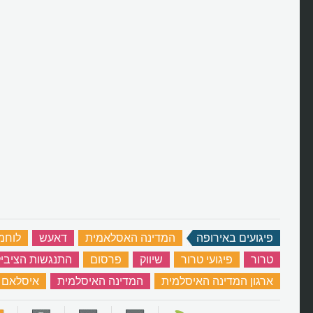
פיגועים באירופה
‏
המדינה האסלאמית
‏
דאעש
‏
לוחמה
טרור
‏
פיגועי טרור
‏
שיווק
‏
פרסום
‏
התנגשות הציבילי
ארגון המדינה האיסלמית
‏
המדינה האיסלמית
‏
איסלאם