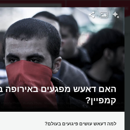
אתגר היום
אקדמיה
רופה
האם דאעש מפגעים באירופה ב
קמפיין?
למה דעאש עושים פיגועים בעולם?