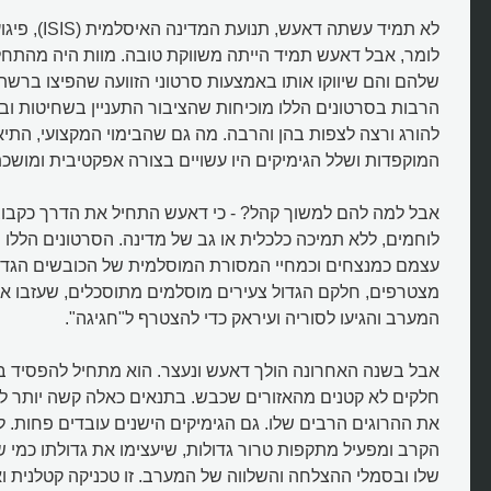
לא תמיד עשתה דאעש
לומר, אבל דאעש תמיד הייתה משווקת טובה. מוות היה מהתחל
שלהם והם שיווקו אותו באמצעות סרטוני הזוועה שהפיצו ברשת
הרבות בסרטונים הללו מוכיחות שהציבור התעניין בשחיטות וב
להורג ורצה לצפות בהן והרבה. מה גם שהבימוי המקצועי, התי
המוקפדות ושלל הגימיקים היו עשויים בצורה אפקטיבית ומושכת
אבל למה להם למשוך קהל? - כי דאעש התחיל את הדרך כקבוצ
לוחמים, ללא תמיכה כלכלית או גב של מדינה. הסרטונים הללו ס
עצמם כמנצחים וכמחיי המסורת המוסלמית של הכובשים הגדולי
האם דאעש מפגעים באירופה בתור
קמפיין?
מצטרפים, חלקם הגדול צעירים מוסלמים מתוסכלים, שעזבו א
המערב והגיעו לסוריה ועיראק כדי להצטרף ל"חגיגה".
אבל בשנה האחרונה הולך דאעש ונעצר. הוא מתחיל להפסיד 
חלקים לא קטנים מהאזורים שכבש. בתנאים כאלה קשה יותר לגי
את ההרוגים הרבים שלו. גם הגימיקים הישנים עובדים פחות. 
הקרב ומפעיל מתקפות טרור גדולות, שיעצימו את גדולתו כמי ש
שלו ובסמלי ההצלחה והשלווה של המערב. זו טכניקה קטלנית ו