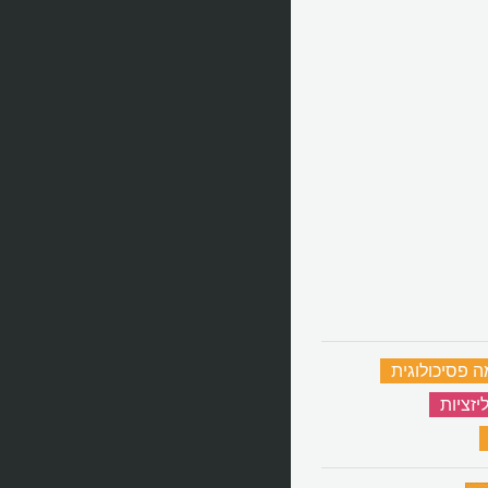
 פסיכולוגית
‏
זציות
‏
‏