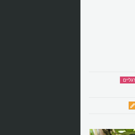
גליים
‏