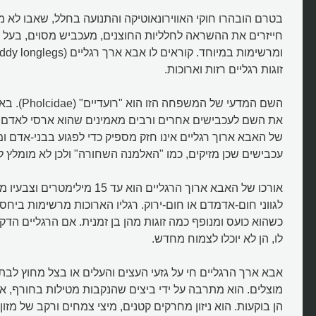
בטרם הובהרו חוקי האווירונאוטיקה והתנועה בחלל, שאבו לא מ
חייזרים את ההשראה לחלליות החוצנים, מעכביש מסוים, בעל ר
זוגות רגליים רזות וארוכות.
השם המדעי של 
את השם לעכבישים אחרים ורבים מאמינים שהוא ארסי לאדם
של האבא ארוך רגליים אינו חזק מספיק כדי לפגוע בבני-אדם ומ
עכבישים שכן מזיקים, כמו "האלמנה השחורה" ולכן לא מומלץ לפ
אורכו של האבא ארוך הרגליים הוא עד 15 
לגווני חום-אדמדם או חום-ירוק. רגליו הארוכות מרשימות ביחס 
כשהוא כועס ומנופף כמה זוגות מהן בן זמנית. אם הרגליים הדק
מהו אבא ארך רגליים?
לו, הן לא יוכלו לצמוח מחדש.
אבא ארך הרגליים חי על גזעי העצים והעלים או בצל מחוץ לבתי
מוצלים. הוא מתרבה על ידי ביצים שהנקבות מטילות בחורף, א
הן בוקעות. הוא ניזון מחרקים קטנים, מיצי צמחים ורקב של מזון א