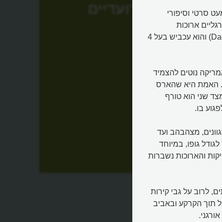
רועדיים
עט סרטי וסיפורי
גליים ארוכות
ומרשימות במיוחד. קוראים לו אבא ארך רגליים (Daddy longlegs) והוא עכביש בעל 4
המשפחה הזו הוא "רועדיים" (Pholcidae). באמריקה נוטים להצמיד
. האמת היא שהארס
צד שני הוא טורף
גוע בו.
מילימטרים וצבעיו מגוונים, מצהבהב ועד
לגודל גופו, במיוחד
יקות והארוכות נשברות
ם, לרוב על גבי קירות
ל תוך הקרקע ובאביב
ורגני.