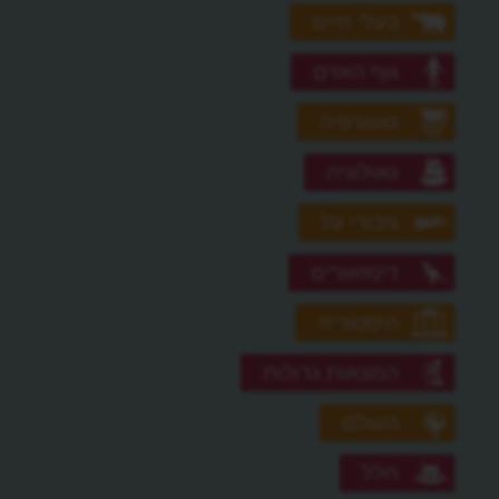
בעלי חיים
גוף האדם
גאוגרפיה
גאולוגיה
גיבורי על
דינוזאורים
היסטוריה
המצאות גדולות
העולם
חלל