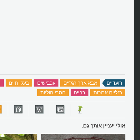
רועדיים
‏
אבא ארך רגליים
‏
עכבישים
‏
בעלי חיים
‏
ר
רגליים ארוכות
‏
רבייה
‏
חסרי חוליות
‏
אולי יעניין אותך גם: