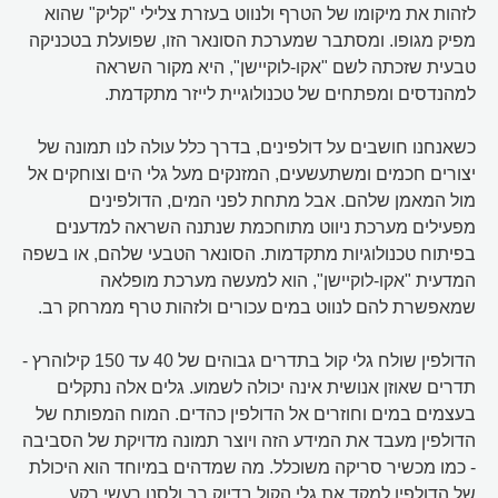
לזהות את מיקומו של הטרף ולנווט בעזרת צלילי "קליק" שהוא
מפיק מגופו. ומסתבר שמערכת הסונאר הזו, שפועלת בטכניקה
טבעית שזכתה לשם "אקו-לוקיישן", היא מקור השראה
למהנדסים ומפתחים של טכנולוגיית לייזר מתקדמת.
כשאנחנו חושבים על דולפינים, בדרך כלל עולה לנו תמונה של
יצורים חכמים ומשתעשעים, המזנקים מעל גלי הים וצוחקים אל
מול המאמן שלהם. אבל מתחת לפני המים, הדולפינים
מפעילים מערכת ניווט מתוחכמת שנתנה השראה למדענים
בפיתוח טכנולוגיות מתקדמות. הסונאר הטבעי שלהם, או בשפה
המדעית "אקו-לוקיישן", הוא למעשה מערכת מופלאה
שמאפשרת להם לנווט במים עכורים ולזהות טרף ממרחק רב.
הדולפין שולח גלי קול בתדרים גבוהים של 40 עד 150 קילוהרץ -
תדרים שאוזן אנושית אינה יכולה לשמוע. גלים אלה נתקלים
בעצמים במים וחוזרים אל הדולפין כהדים. המוח המפותח של
הדולפין מעבד את המידע הזה ויוצר תמונה מדויקת של הסביבה
- כמו מכשיר סריקה משוכלל. מה שמדהים במיוחד הוא היכולת
של הדולפין למקד את גלי הקול בדיוק רב ולסנן רעשי רקע,