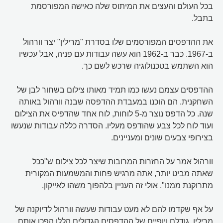
בכל העולם והעצים את המיתוס שלה כאישה המפורסמת
בתבל.
את ההדפסים המפורסמים שלו בסדרת "מרילין" יצר וורהול
ב-1967. כבר ב-1962 הוא עשה עבודות עם פניה, אבל עכשיו
הוא השתמש בטכנולוגיה שרכש לשם כך.
ההדפסים עצמם נעשו כמו תמיד מאותו צילום בשחור לבן של
השחקנית. הם הוכנו במעבדת ההדפסה שבנה וורהול באותה
שנה. כל הדפס נוצר מ-5 לוחות, לוח אחד שהדפיס את הצילום
ועוד לוח לכל צבע שהודפס מעליו. הסדרה כללה עבודות שנעשו
בצירופי צבעים שונים ומעניינים.
וורהול אמר על החזרות המרובות שיצר לכל צילום ש"ככל
שאתה מביט יותר, אתה מרגיש פחות והמשמעות המקורית
מתרוקנת ממנו". אולי זה העניין בלהפוך משהו לאייקון.
על אף שקדמו להם לא מעט עבודות שעשה וורהול לדיוקנה של
מרילין, גודלם ויופיים של ההדפסים הגדולים הללו הפכו אותם