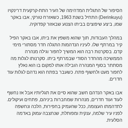
הסיפור של התגלית המדהימה של העיר התת-קרקעית דרינקויו
(Derinkuyu) התחיל בשנת 1963, כשאזרח טורקי, אבו באקר
שמו, ביצע שיפוצים בביתו הצנוע שבאזור קפדוקיה.
במהלך העבודות, תוך שהוא משפץ את ביתו, אבו באקר הפיל
קיר במרתף שלו. לעיניו הנדהמות התגלה חדר מסתורי מימי
קדם. בסקרנות רבה הוא המשיך לחפור וגילה מנהרה
הממשיכה מהחדר הסודי שבמרתף ביתו. סקרנותו לגלות מה
מסתתר בסוף המנהרה הובילה אותו למקום בו הוא נאלץ
לחפור מעט ולחשוף פתח. כשעבר בפתח הוא נדהם לגלות עוד
חדרים.
אבו באקר הנדהם חשב שהוא סיים את תגליותיו אבל אז נחשף
לעוד ועוד חדרים, מנהרות שמחברות ביניהם, פתחים ועיקולים.
לתדהמתו העצומה, ככל שהעמיק בחפירות, הלכה ונחשפה
לפניו עיר שלמה, ענקית ומפותלת, שנחצבה עמוק באדמה
הסלעית.