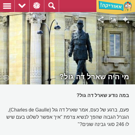
מי היה שארל דה גול?
במה נודע שארל דה גול?
פעם, ברגע של כעס, אמר שארל דה גול (Charles de Gaulle),
הגנרל הגבוה שהפך לנשיא צרפת "איך אפשר לשלוט בעם שיש
לו 246 סוגי גבינה שונים?"