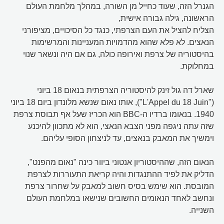
הגנרל הזה, שעוד כחייל מן השורה, במהלך מלחמת העולם
הראשונה, גילה גבורה אישית,
הצליח להציל את העם הצרפתי, כנגד כל הסיכויים, מציפורני
הנאצים. לא פלא שהוא מהדמויות המעניינות והמרשימות
בהיסטוריה של צרפת ואירופה כולה, גם אם היה ונשאר שנוי
במחלוקת.
שארל דה גול זינק להיסטוריה הצרפתית בנאום 18 ביוני
("L'Appel du 18 Juin"), אותו נאום שנשא מלונדון ביום 18 ביוני
1940. בנאומו ברדיו ה-BBC הוא הכריז שעל אף תבוסת צרפת
שזה עתה ניגפה מפני הצבא הנאצי, הוא לא מתכוון להיכנע
וימשיך את המאבק בנאצים, עד לניצחון הסופי עליהם.
הנאום הזה, שההיסטוריון אנטוני ביוור כינה "נאום מהפנט",
הדליק את לפיד ההתנגדות והיה קריאת התעוררות לצרפת
המובסת. הוא שימש בסיס חשוב למאבק על שחרור צרפת
ונחשב לאחד הנאומים החשובים שנישאו במלחמת העולם
השנייה.