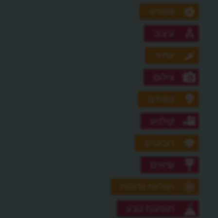
ספורט
עיצוב
עתיד
צילום
צמחים
קולנוע
רובוטים
שיאים
תגליות גדולות
תופעות טבע