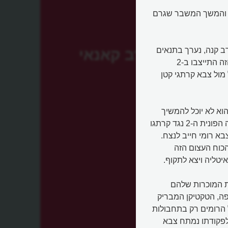
ה והמשך המשבר שגרם
רב קני או קרב קנה, נערך בתנאים
קרב קאנאי
של יתרון רומאי מובהק, הן בכמות החיילים והן בציודם. לקרב הזה התייצבו ב-2
מאי של 80 אלף חיילים אל מול צבא קרתגי קטן
וא לא יוכל להמשיך
ולספוג תבוסות מקרתגו. היה לו ברור שלאחר 3 שנות המלחמה הפונית ה-2 נגד קרתגו
א רומי חייב לנצח.
הכוח העצום הזה
יטליה ויצא לתקוף.
ת המוכרות שלהם
ה, הטקטיקן המבריק
 הרומים רק בתחבולות
 לפקודתו נמתח צבא