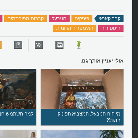
קרב קאנאי
‏
פיניקים
‏
חניבעל
‏
קרבות מפורסמים
‏
היסטוריה
‏
האימפריה הרומית
‏
אולי יעניין אותך גם:
מי היה חניבעל, המצביא הפיניקי
למה השתמש חני
הדגול?