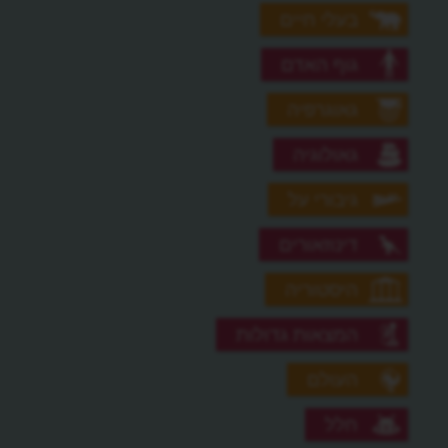
בעלי חיים
גוף האדם
גאוגרפיה
גאולוגיה
גיבורי על
דינוזאורים
היסטוריה
המצאות גדולות
העולם
חלל