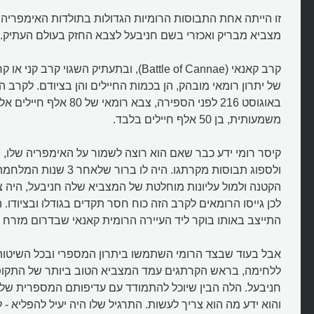
זו הייתה אחת התבוסות הרומיות הגדולות בתולדות האימפרי
מצביא מבריק ואכזרי בשם חניבעל לצבא החזק בעולם העתיק.
קרב קאנאי (Battle of Cannae), ובתעתיק השגוי ק
באוגוסט 216 לפני הספירה, צבא רו
משמעותית, בן 50 אלף חיילים בלבד.
קיסר רומי ידע כבר שאם הוא רוצה לשמור על האימפריה שלו, ה
הקטנה ולמול עליונות מוחלטת של המצביא שלה חניבעל, היה צב
לכן גייסו הרומאים לקרב הזה כוח חסר תקדים בגודלו ובציודו. 
התייצב באותו בוקר ליד העיירה הרומית קאנאי שבדרום מזרח א
אבל בעוד שבצד הרומי השתמשו ביתרון המספרי ובכל השיטו
ללחימה, בראש הקרתגים עמד המצביא הטוב ביותר של התקופ
חניבעל. הלה הבין שיוכל להתמודד עם עדיפותם המספרית של
והוא ידע מה הוא צריך לעשות. התרגיל שלו היה יעיל להפליא -