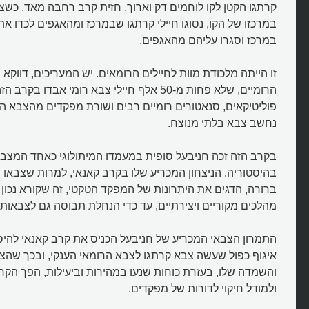
קרתגו הקטן לקו לוחמים דק וארוך, חזית קרב רחבה מאד. כשצב
במרכזו של הקו, נסוגו חיילי קרתגו שבמרכז ומהאגפים לכדו את 
במרכז וסגרו עליהם מהאגפים.
איך ניצח חניבעל בקרב קאנאי?
זו הייתה מלכודת מוות לחיילים הרומאים. יש המעריכים, דווקא
הרומיים, שלא פחות מ-50 אלף חיילי צבא רומי אבדו 
פוליטיקאים, סנאטורים רומיים רבים ושורת מפקדים מהצבא ה
נחשב צבא בלתי מנוצח.
בקרב הזה זכה חניבעל סופית במעמדו המיתולוגי כאחד המצבי
בהיסטוריה. הניצחון המכריע שלו בקרב קאנאי, למרות שצבאו
ברורה, הדגים את היתרונות של המפקד הטקטי, זה שקורא נכון 
מהלכים מקוריים ויצירתיים, עד כדי הנחלת תבוסה גם לצבאות 
התמרון הצבאי המכריע של חניבעל הכניס את קרב קאנאי להיסט
איגוף כפול שעשה צבא קרתגו לצבא הרומאי הענקי, ובכך שהצל
והשמדה שלו, בעזרת כוחות שנעו במהירות וביעילות, הפך הקר
ולמודל חיקוי לדורות של מפקדים.