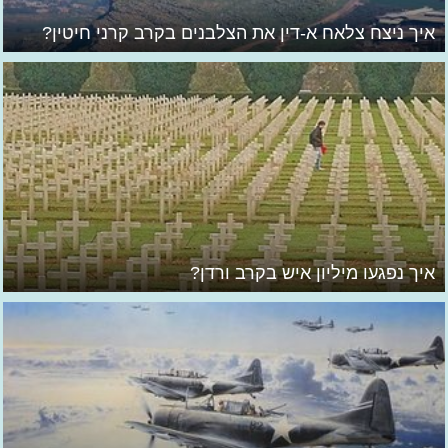
איך ניצח צלאח א-דין את הצלבנים בקרב קרני חיטין?
איך נפגעו מיליון איש בקרב ורדן?