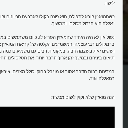
לישון.
כשהמואזין קורא לתפילה, הוא פונה בקולו לארבעה הכיוונים וק
"אללה הוא הגדול מכולם" וממשיך.
נפוליאון לא היה היחיד שהמאזין הפריע לו. כיום משתמשים במ
ברמקולים רבי עוצמה, המשמיעים הקלטה של קריאת המואזין או
ועושים זאת בעוצמה רבה. במקומות רבים גם משמיעים כמה מ
תיאום ביניהם ובמשך זמן ארוך הרבה יותר, את הסלסולים החזק
ד?
מה עושה המואזין במסגד ולמה נפול
ירה בו?
במדינות רבות הדבר אסור או מוגבל בחוק, כולל מצרים, איראן, 
רמאללה ועוד.
הנה מואזין שלא זקוק לשום מכשיר: