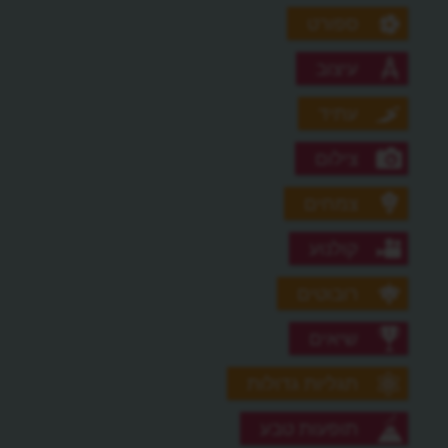
ספורט
עיצוב
עתיד
צילום
צמחים
קולנוע
רובוטים
שיאים
תגליות גדולות
תופעות טבע