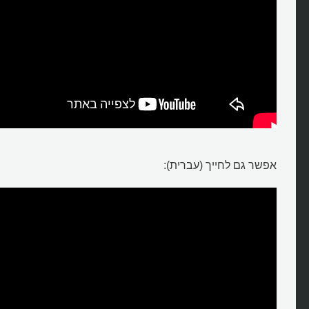
אפשר גם לחייך (עברית):