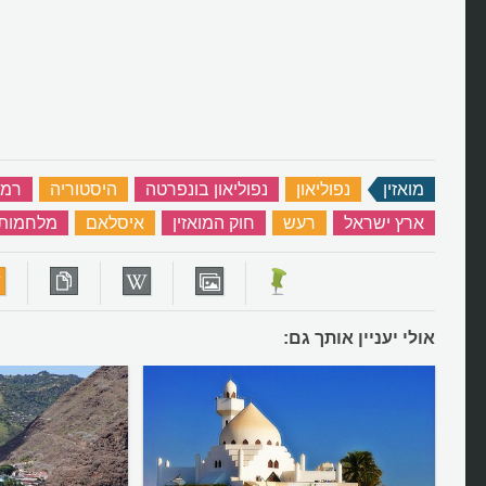
מואזין
‏
נפוליאון
‏
נפוליאון בונפרטה
‏
היסטוריה
‏
רמל
ארץ ישראל
‏
רעש
‏
חוק המואזין
‏
איסלאם
‏
מלחמות נ
אולי יעניין אותך גם: