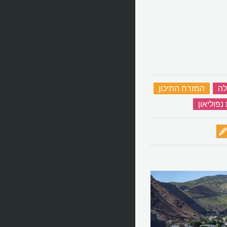
ה
‏
המזרח התיכון
‏
פוליאון
‏