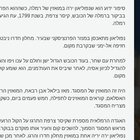
סיפור ידוע הוא שנפוליאון ירה במואזין של רמלה, כשההוא הפריע
בביקור ברמלה של הכובש,
רמלה.
נפוליאון מתאכסן במנזר הפרנציסקני שבעיר. מחלון חדרו ניבט
חזיפה אל-ימני שבקרבת מקום.
למחרת עם שחר, בעוד הכובש הגדול ישן וחולם על עכו ויפו וה
להגדיל לכיוון אסיה, לאחר שיביס את העות'מנים, הוא שומע ק
מקום.
היה זה המואזין של המסגד. מאז בילאל אבן רבאח, המואזין הר
האסלאם, קוראים המואזינים לתפילה, חמש פעמים ביום, כשק
מצריח המסגד.
האגדה הרמלאית מספרת שקיסר צרפת התרגז על הקול הרועש
מראש המסגד הסמוך, להשכים קום והעיר אותו מוקדם בבוקר. כד
נפוליאון ירה יריה אחת במואזין מחלון חדרו והרגו. לאחר מכן 