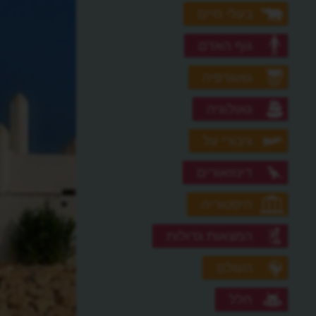
בעלי חיים
גוף האדם
גאוגרפיה
גאולוגיה
גיבורי על
דינוזאורים
היסטוריה
המצאות גדולות
העולם
חלל