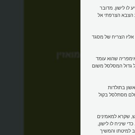
 לו לישון. מדובר
 קיסר צרפת, בשנת 1799, עת הגיע הצבא הצרפתי אל
 אליו הצריח של מסגד
מואזין
אימפריה שהוא עומד
ול גדול המסלסל משום
אשון בתולדות
ולם מסתלסל בקול
, שקרא למאמינים
י שיניח לו לישון,
שב למיטתו והמשיך