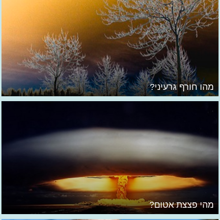
מהו חורף גרעיני?
מהי פצצת אטום?