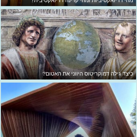
מהי רדיואקטיביות ומהי קרינה רדיואקטיבית?
כיצד גילה דמוקריטוס היווני את האטום?