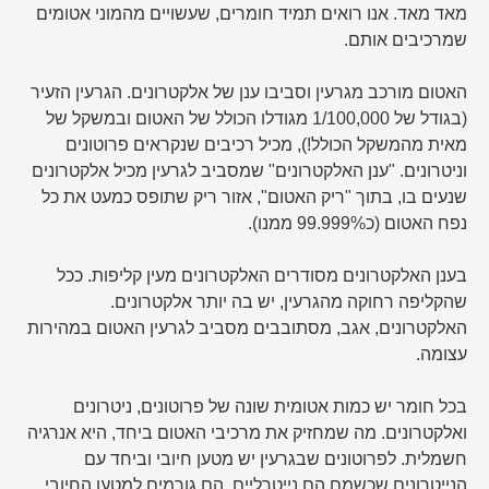
מאד מאד. אנו רואים תמיד חומרים, שעשויים מהמוני אטומים
שמרכיבים אותם.
האטום מורכב מגרעין וסביבו ענן של אלקטרונים. הגרעין הזעיר
(בגודל של 1/100,000 מגודלו הכולל של האטום ובמשקל של
מאית מהמשקל הכולל!), מכיל רכיבים שנקראים פרוטונים
וניטרונים. "ענן האלקטרונים" שמסביב לגרעין מכיל אלקטרונים
שנעים בו, בתוך "ריק האטום", אזור ריק שתופס כמעט את כל
נפח האטום (כ99.999% ממנו).
בענן האלקטרונים מסודרים האלקטרונים מעין קליפות. ככל
שהקליפה רחוקה מהגרעין, יש בה יותר אלקטרונים.
האלקטרונים, אגב, מסתובבים מסביב לגרעין האטום במהירות
עצומה.
בכל חומר יש כמות אטומית שונה של פרוטונים, ניטרונים
ואלקטרונים. מה שמחזיק את מרכיבי האטום ביחד, היא אנרגיה
חשמלית. לפרוטונים שבגרעין יש מטען חיובי וביחד עם
הנייטרונים שכשמם הם נייטרליים, הם גורמים למטען החיובי