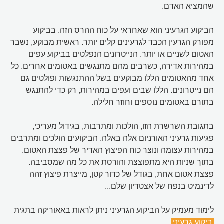
שהמציא האדם.
הביקוע הגרעיני הוא שאחראי על כוח ההרס הזה. בביקוע
מפורק הגרעין הכבד לגרעינים קלים יותר. ראשית מבוקע, נשבר
האטום לשניים או יותר. הנייטרונים הנפלטים בביקוע עפים
במהירות אדירה, כשרבים מהם מתנגשים באטומים אחרים. כל
אחד מהאטומים הללו מבוקעים בשל ההתנגשות ופולטים גם
הם נייטרונים. הללו שבים ועפים במהירות, רק כדי להתנגש
בתורם באטומים נוספים וחוזר חלילה.
בתגובת השרשרת הזו, הולכות ומתרבות, בגידול מעריכי,
פגיעות גרעיני האורניום אלה באלה. הביקועים הולכים ומתרבים
במהירות עצומה ונוצר כוח הפיצוץ האדיר של פצצת האטום.
בתוך שניות היא מתפוצצת והורסת את כל מה שמסביבה.
פצצת אטום אחת, בגודל של כדור קטן, מייצרת פיצוץ זהה
לדינמיט בנפח של אצטדיון שלם...
לימוד מעמיק על הביקוע הגרעיני ניתן לראות באאוריקה בתגית
ביקוע גרעיני
.