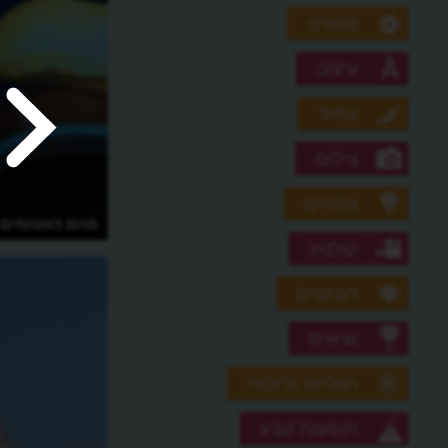
ספורט
עיצוב
עתיד
צילום
צמחים
מהי אנרגיה גרעינית?
מהם האטומים ש
קולנוע
רובוטים
שיאים
תגליות גדולות
תופעות טבע