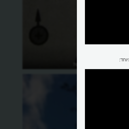
וחד:
איך בנוי האטום?