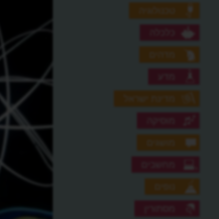
טכנולוגיה
כלכלה
מדהים
מדע
מדינת ישראל
מוסיקה
מושגים
מחשבים
נופים
מסתורין