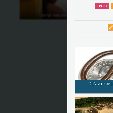
‏
כימיה
‏
מהי רדיואקטיביות ומהי קרינה
רדיואקטיבית?
ביותר בעולם?