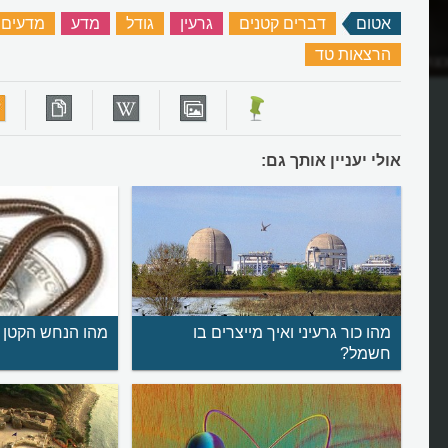
אטום
‏
דברים קטנים
‏
גרעין
‏
גודל
‏
מדע
‏
מדעים
הרצאות טד
‏
צצת האטום?
מהי פצצת אטום?
אולי יעניין אותך גם:
מהו כור גרעיני ואיך מייצרים בו
מהו הנחש הקטן 
חשמל?