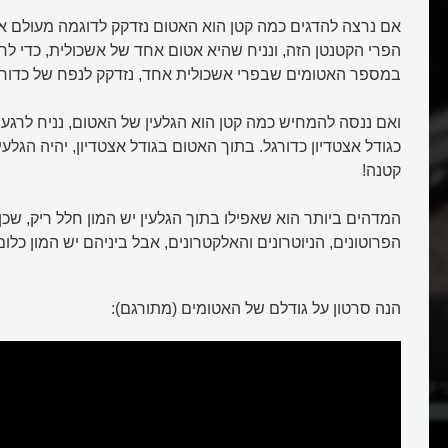
אם נרצה להדגים כמה קטן הוא האטום נזדקק לדוגמה מעולם אח
הפרי הקטנטן הזה, ונניח שהיא אטום אחד של אשכולית, כדי לח
במספר האטומים שבפרי אשכולית אחד, נזדקק לנפח של כדור ה
ואם ננסה להמחיש כמה קטן הוא הגלעין של האטום, נניח לרגע 
כגודל אצטדיון כדורגל. בתוך האטום בגודל אצטדיון, יהיה הגלעי
קטנה!
המדהים ביותר הוא שאפילו בתוך הגלעין יש המון חלל ריק, שכן
הפרוטונים, הניוטרונים והאלקטרונים, אבל ביניהם יש המון כלום.
הנה סרטון על גודלם של האטומים (מתורגם):
י קטן שנוצר אי-פעם?
מה זה אטום וכיצד הוא התגלה?