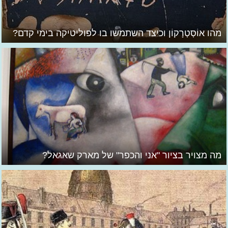
מהו אוֹסְטְרָקוֹן וכיצד השתמשו בו לפוליטיקה בימי קדם?
מה מצויר בציור "אני והכפר" של מארק שאגאל?