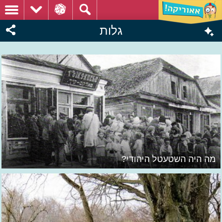
גלות
מה היה השטעטל היהודי?