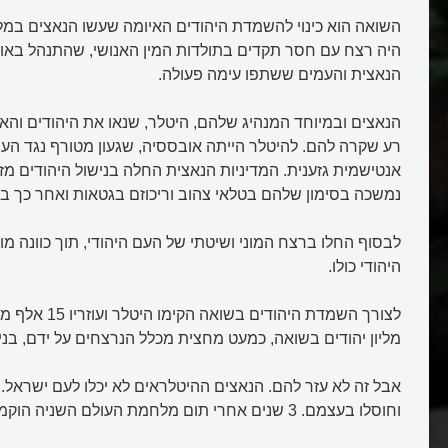
השואה הוא כינוי להשמדת היהודים האיומה שעשו הנאצים במל
היה רצח עם חסר תקדים בתולדות המין האנושי, שהתנהל באופן
הנאצית והעמים ששתפו עימה פעולה.
הנאצים ובמיוחד המנהיג שלהם, היטלר, שנאו את היהודים והא
רע שקרה להם. להיטלר הייתה אובססיה, שגעון מטורף נגד העם ה
אנטישמית גזענית. המדיניות הנאצית החלה בנישול היהודים מזכ
נמשכה בסימון שלהם בטלאי צהוב וריכוזם בגטאות ואחר כך במח
לבסוף החלו ברצח המוני ושיטתי של העם היהודי, תוך כוונה מ
היהודי כולו.
מליון יהודים בשואה, כמעט מחצית מכלל הנרצחים על ידם, בני
אבל זה לא עזר להם. הנאצים ההיטלראים לא יכלו לעם ישראל.
וחוסלו בעצמם. 3 שנים אחרי תום מלחמת העולם השניה הוקמה מדינת ישראל.