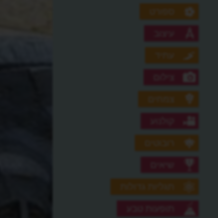
ספורט
עיצוב
עתיד
צילום
צמחים
קולנוע
רובוטים
שיאים
תגליות גדולות
תופעות טבע