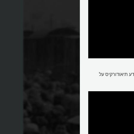
דע תיאודורקיס על