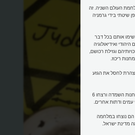
חמת העולם השניה. זה
 שיטתי בידי גרמניה
שימו אותם בכל דבר
יהודי ואידיאולוגיה
ויותיהם וגזילת רכושם,
נות ריכוז.
וצהרת לחסל את הגזע
לצורך השמדת היהודים בשואה הקימו היטלר ועוזריו 15 אלף מחנות השמדה ורצחו 6
 עמים ודתות אחרים.
 הם נוצחו במלחמה