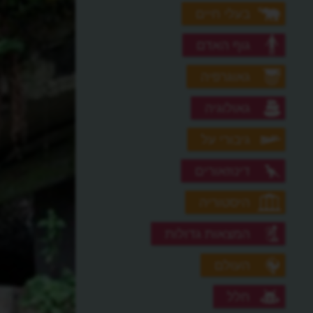
בעלי חיים
גוף האדם
גאוגרפיה
גאולוגיה
גיבורי על
דינוזאורים
היסטוריה
המצאות גדולות
העולם
חלל