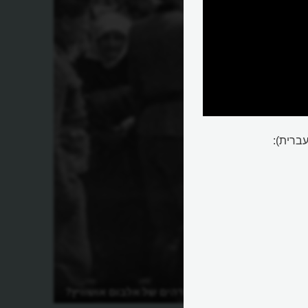
ברית):
ם
מה הסיפור המדהים של אלבום אושוויץ?