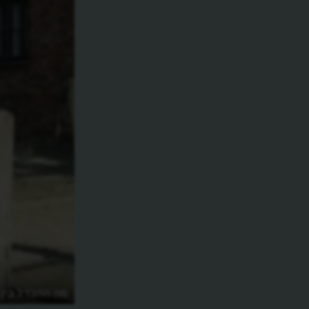
מיהי גאונת הפסנתר ילדת הפלא שמתה
מה ההבדל בין 
בגטו?
השמדה?