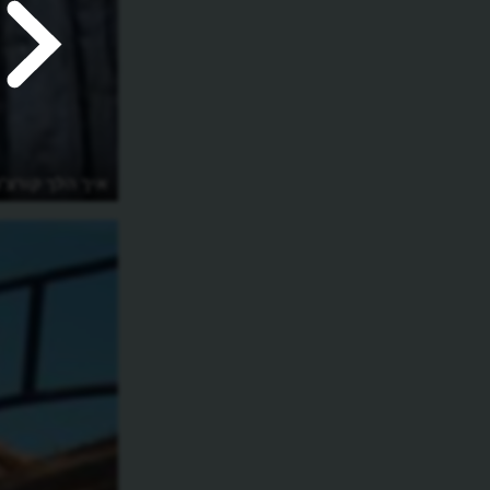
כיצד ניצלו יהודי דנמרק בשואה?
איך הלך קורצ'