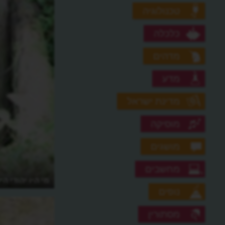
טכנולוגיה
כלכלה
מדהים
מדע
מדינת ישראל
מוסיקה
מושגים
מחשבים
מה עשה אוסקר שינדלר למען היהודים?
מי היו יהודי ה
נופים
מסתורין