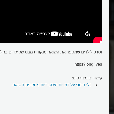
וסרט לילדים שמספר את השואה מנקודת מבט של ילדים בה (ע
https?long=yes
קישורים מצורפים:
כלי חינוכי על דמויות היסטוריות מתקופת השואה
מחנה ריכוז למחנה
מי היה הרוקח הפולני שהציל יהודי
בגטו?