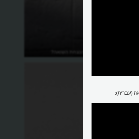
מהם דפי עד להנצחת השואה?
ה (עברית):