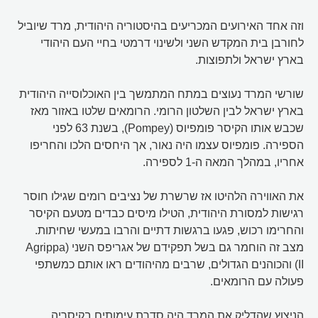
וזה אחד האירועים המכריעים בהיסטוריה היהודית, מרד שיוביל
לחורבן בית המקדש השני ולשינוי דרמטי בחיי העם היהודי
בארץ ישראל ולתפוצות.
שורשי המרד נעוצים במתח המתמשך בין האוכלוסייה היהודית
בארץ ישראל לבין השלטון הרומי. הרומאים שלטו באזור מאז
שכבש אותו הקיסר פומפיוס (Pompey), בשנת 63 לפני
הספירה. פומפיוס עצמו היה נאור, אך היחסים הלכו והחריפו
אחריו, במהלך המאה ה-1 לספירה.
את האווירה הלהיטו אז שרשרת של נציבים רומים שגילו חוסר
רגישות למסורת היהודית, הטילו מיסים כבדים מטעם הקיסר
והחרימו רכוש, פגעו ברגשות דתיים והרבו במעשי שחיתות.
מצב זה הוחמר גם בשל תפקידם של אגריפס השני (Agrippa
II) והכוהנים הגדולים, שרבים מהיהודים ראו אותם כמשתפי
פעולה עם הרומאים.
הניצוץ שהדליק את המרד היה סדרת עימותים בקיסריה