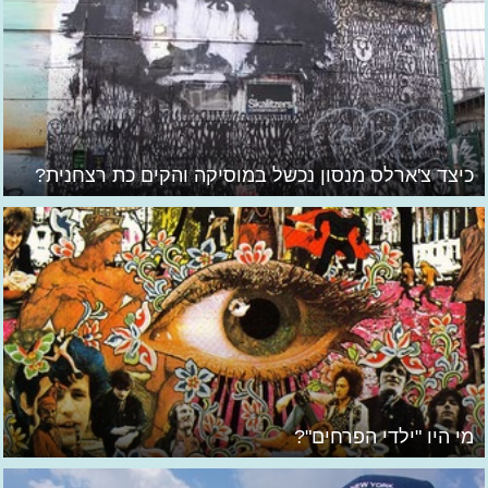
כיצד צ'ארלס מנסון נכשל במוסיקה והקים כת רצחנית?
מי היו "ילדי הפרחים"?