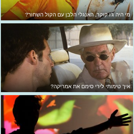
מי היה ג'ו קוקר, האנגלי הלבן עם הקול השחור?
איך טימותי לירי סימם את אמריקה?