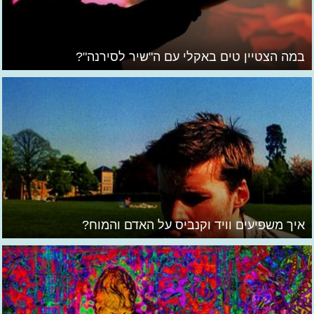
במה הצטיין טים באקלי עם ה"שיר לסירנה"?
איך משפיעים וויד וקנביס על האדם והמוח?