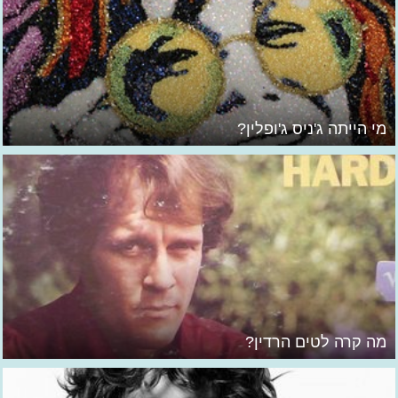
מי הייתה ג'ניס ג'ופלין?
מה קרה לטים הרדין?