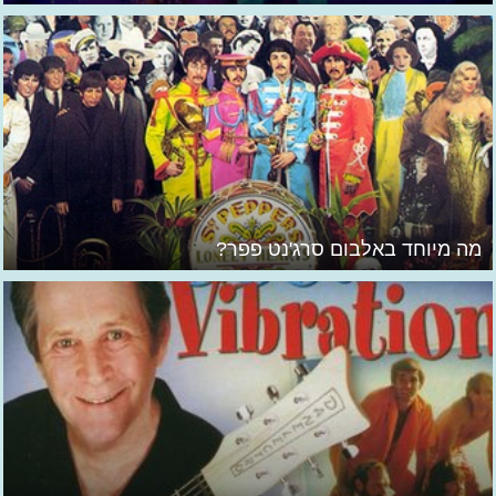
מה מיוחד באלבום סרג'נט פפר?