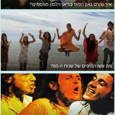
איך נהרס גאון הפופ בריאן וילסון מהסמים?
מה עשו ההיפים של שנות ה-60?