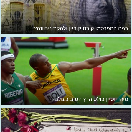
במה התפרסמו קורט קוביין ולהקת נירוונה?
מיהו יוסיין בולט הרץ הטוב בעולם?