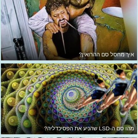
איך מחסל סם ההרואין?
מהו סם ה-LSD שהניע את הפסיכדליה?