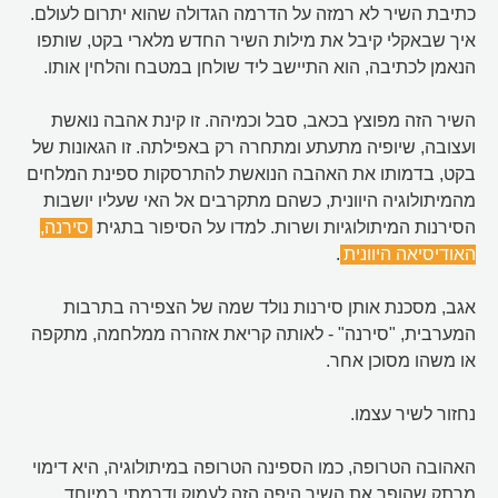
כתיבת השיר לא רמזה על הדרמה הגדולה שהוא יתרום לעולם.
איך שבאקלי קיבל את מילות השיר החדש מלארי בקט, שותפו
הנאמן לכתיבה, הוא התיישב ליד שולחן במטבח והלחין אותו.
השיר הזה מפוצץ בכאב, סבל וכמיהה. זו קינת אהבה נואשת
ועצובה, שיופיה מתעתע ומתחרה רק באפילתה. זו הגאונות של
בקט, בדמותו את האהבה הנואשת להתרסקות ספינת המלחים
מהמיתולוגיה היוונית, כשהם מתקרבים אל האי שעליו יושבות
הסירנות המיתולוגיות ושרות. למדו על הסיפור בתגית
סירנה,
האודיסיאה היוונית
.
אגב, מסכנת אותן סירנות נולד שמה של הצפירה בתרבות
המערבית, "סירנה" - לאותה קריאת אזהרה ממלחמה, מתקפה
או משהו מסוכן אחר.
נחזור לשיר עצמו.
האהובה הטרופה, כמו הספינה הטרופה במיתולוגיה, היא דימוי
מרתק שהופך את השיר היפה הזה לעמוק ודרמתי במיוחד.