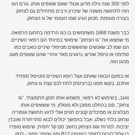
לפני 300 שנה גילה מדען אנגלי שאם שואפים אותו, גורם הגז
הזה לתחושה משונה של שיכרון ורבים מתחילים גם לצחוק
בצורה מוגזמת. מכאן הגיע שמו העממי של גז הצחוק.
כבר משנת 1868 משתמשים בו כגז הרדמה בתחום הרפואה.
מי שמצאו את "גז הצחוק" שימושי במיוחד הם רופאי השיניים.
הם שמו לב שאנשים שחוששים מטיפולי שיניים כואבים כמו
סתימה או טיפול שורש, נרגעים מאד אחרי שהם שואפים מעט
מהגז הזה.
אז בפעם הבאה שאתם אצל רופא השיניים והטיפול מפחיד
אתכם, בקשו ממנו (ברצינות) לתת לכם קצת גז צחוק.
ואגב, בשימוש לא רפואי, משמש אותו חנקן תחמוצתי, "גז
צחוק", סם בהחלט מסוכן ולא מומלץ. מי ששואפים אותו
מבלונים או ממיכלים קטנים חווים אולי לרגע תחושת אופוריה
וצחוק בלתי נשלט, אבל בהמשך יכולים לבוא סחרחורת ואובדן
יציבות. למרות שגז הצחוק נחשב סם קל יחסית, שימוש מופרז
בו עלול לגרום לחוסר בוויטמין B12 ומה שיותר חמור - לנזק