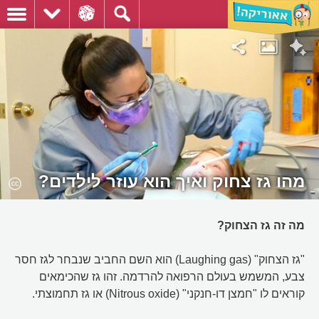
מהו גז צחוק ואיך הוא עוזר לילדים?
מה זה גז הצחוק?
"גז הצחוק" (Laughing gas) הוא השם החביב שנבחר לגז חסר
צבע, המשמש בעולם הרפואה להרדמה. זהו גז שהכימאים
קוראים לו "חמצן דו-חנקני" (Nitrous oxide) או גז תחמוצתי.