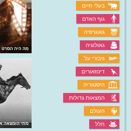
בעלי חיים
גוף האדם
גאוגרפיה
גאולוגיה
מה זה פנטזמגוריה בתולדות הקולנוע?
מה היה הסרט ה
גיבורי על
דינוזאורים
היסטוריה
המצאות גדולות
העולם
מי היה כוכב הקולנוע הגדול של תקופת
מתי הומצאה אש
חלל
הסרט האילם?