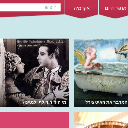
אתגר היום
אקדמיה
המדבר את האיט גירל
מי היה רודולף ולנטינו?
בואו?